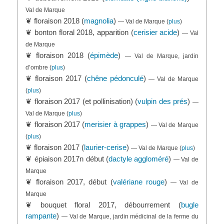
Val de Marque
❦ floraison 2018 (
magnolia
)
— Val de Marque
(
plus
)
❦ bonton floral 2018, apparition (
cerisier acide
)
— Val
de Marque
❦ floraison 2018 (
épimède
)
— Val de Marque, jardin
d’ombre
(
plus
)
❦ floraison 2017 (
chêne pédonculé
)
— Val de Marque
(
plus
)
❦ floraison 2017 (et pollinisation) (
vulpin des prés
)
—
Val de Marque
(
plus
)
❦ floraison 2017 (
merisier à grappes
)
— Val de Marque
(
plus
)
❦ floraison 2017 (
laurier-cerise
)
— Val de Marque
(
plus
)
❦ épiaison 2017n début (
dactyle aggloméré
)
— Val de
Marque
❦ floraison 2017, début (
valériane rouge
)
— Val de
Marque
❦ bouquet floral 2017, débourrement (
bugle
rampante
)
— Val de Marque, jardin médicinal de la ferme du