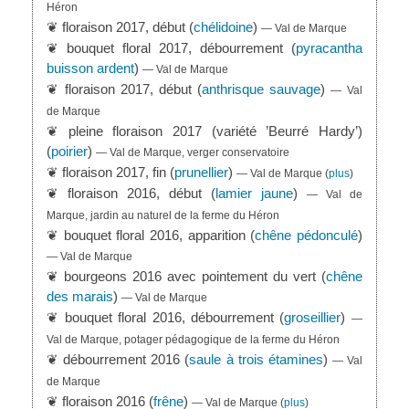
Héron
❦ floraison 2017, début (
chélidoine
)
— Val de Marque
❦ bouquet floral 2017, débourrement (
pyracantha
buisson ardent
)
— Val de Marque
❦ floraison 2017, début (
anthrisque sauvage
)
— Val
de Marque
❦ pleine floraison 2017 (variété ’Beurré Hardy’)
(
poirier
)
— Val de Marque, verger conservatoire
❦ floraison 2017, fin (
prunellier
)
— Val de Marque
(
plus
)
❦ floraison 2016, début (
lamier jaune
)
— Val de
Marque, jardin au naturel de la ferme du Héron
❦ bouquet floral 2016, apparition (
chêne pédonculé
)
— Val de Marque
❦ bourgeons 2016 avec pointement du vert (
chêne
des marais
)
— Val de Marque
❦ bouquet floral 2016, débourrement (
groseillier
)
—
Val de Marque, potager pédagogique de la ferme du Héron
❦ débourrement 2016 (
saule à trois étamines
)
— Val
de Marque
❦ floraison 2016 (
frêne
)
— Val de Marque
(
plus
)