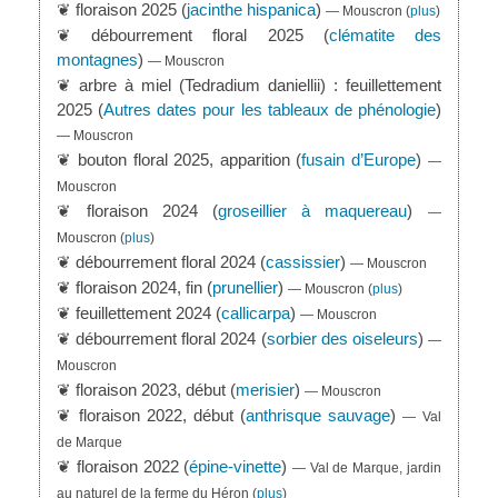
❦ floraison 2025 (
jacinthe hispanica
)
— Mouscron
(
plus
)
❦ débourrement floral 2025 (
clématite des
montagnes
)
— Mouscron
❦ arbre à miel (Tedradium daniellii) : feuillettement
2025 (
Autres dates pour les tableaux de phénologie
)
— Mouscron
❦ bouton floral 2025, apparition (
fusain d’Europe
)
—
Mouscron
❦ floraison 2024 (
groseillier à maquereau
)
—
Mouscron
(
plus
)
❦ débourrement floral 2024 (
cassissier
)
— Mouscron
❦ floraison 2024, fin (
prunellier
)
— Mouscron
(
plus
)
❦ feuillettement 2024 (
callicarpa
)
— Mouscron
❦ débourrement floral 2024 (
sorbier des oiseleurs
)
—
Mouscron
❦ floraison 2023, début (
merisier
)
— Mouscron
❦ floraison 2022, début (
anthrisque sauvage
)
— Val
de Marque
❦ floraison 2022 (
épine-vinette
)
— Val de Marque, jardin
au naturel de la ferme du Héron
(
plus
)