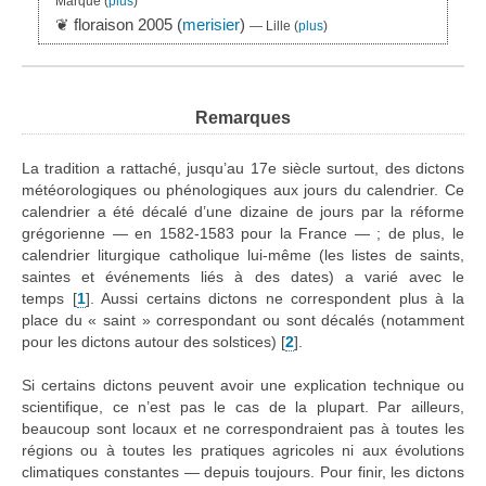
Marque
(
plus
)
❦ floraison 2005 (
merisier
)
— Lille
(
plus
)
Remarques
La tradition a rattaché, jusqu’au 17e siècle surtout, des dictons
météorologiques ou phénologiques aux jours du calendrier. Ce
calendrier a été décalé d’une dizaine de jours par la réforme
grégorienne — en 1582-1583 pour la France — ; de plus, le
calendrier liturgique catholique lui-même (les listes de saints,
saintes et événements liés à des dates) a varié avec le
temps
[
1
]
. Aussi certains dictons ne correspondent plus à la
place du « saint » correspondant ou sont décalés (notamment
pour les dictons autour des solstices)
[
2
]
.
Si certains dictons peuvent avoir une explication technique ou
scientifique, ce n’est pas le cas de la plupart. Par ailleurs,
beaucoup sont locaux et ne correspondraient pas à toutes les
régions ou à toutes les pratiques agricoles ni aux évolutions
climatiques constantes — depuis toujours. Pour finir, les dictons