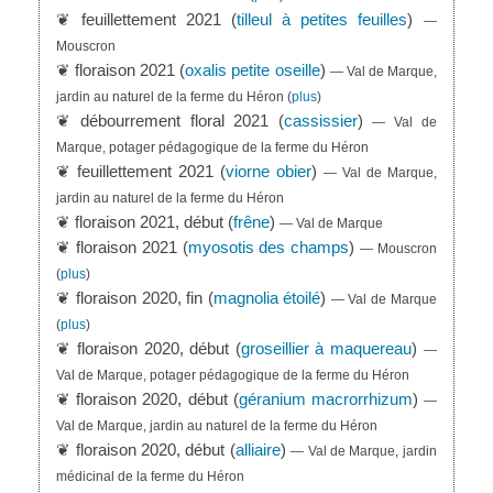
❦ feuillettement 2021 (
tilleul à petites feuilles
)
—
Mouscron
❦ floraison 2021 (
oxalis petite oseille
)
— Val de Marque,
jardin au naturel de la ferme du Héron
(
plus
)
❦ débourrement floral 2021 (
cassissier
)
— Val de
Marque, potager pédagogique de la ferme du Héron
❦ feuillettement 2021 (
viorne obier
)
— Val de Marque,
jardin au naturel de la ferme du Héron
❦ floraison 2021, début (
frêne
)
— Val de Marque
❦ floraison 2021 (
myosotis des champs
)
— Mouscron
(
plus
)
❦ floraison 2020, fin (
magnolia étoilé
)
— Val de Marque
(
plus
)
❦ floraison 2020, début (
groseillier à maquereau
)
—
Val de Marque, potager pédagogique de la ferme du Héron
❦ floraison 2020, début (
géranium macrorrhizum
)
—
Val de Marque, jardin au naturel de la ferme du Héron
❦ floraison 2020, début (
alliaire
)
— Val de Marque, jardin
médicinal de la ferme du Héron