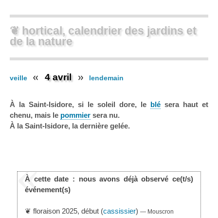
❦ hortical, calendrier des jardins et
de la nature
4 avril
veille
lendemain
À la Saint-Isidore, si le soleil dore, le
blé
sera haut et
chenu, mais le
pommier
sera nu.
À la Saint-Isidore, la dernière gelée.
À cette date : nous avons déjà observé ce(t/s)
événement(s)
❦ floraison 2025, début (
cassissier
)
— Mouscron