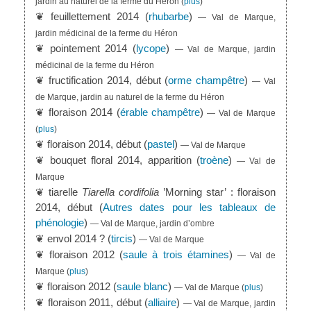
jardin au naturel de la ferme du Héron
(
plus
)
❦ feuillettement 2014 (
rhubarbe
)
— Val de Marque,
jardin médicinal de la ferme du Héron
❦ pointement 2014 (
lycope
)
— Val de Marque, jardin
médicinal de la ferme du Héron
❦ fructification 2014, début (
orme champêtre
)
— Val
de Marque, jardin au naturel de la ferme du Héron
❦ floraison 2014 (
érable champêtre
)
— Val de Marque
(
plus
)
❦ floraison 2014, début (
pastel
)
— Val de Marque
❦ bouquet floral 2014, apparition (
troène
)
— Val de
Marque
❦ tiarelle
Tiarella cordifolia
’Morning star’ : floraison
2014, début (
Autres dates pour les tableaux de
phénologie
)
— Val de Marque, jardin d’ombre
❦ envol 2014 ? (
tircis
)
— Val de Marque
❦ floraison 2012 (
saule à trois étamines
)
— Val de
Marque
(
plus
)
❦ floraison 2012 (
saule blanc
)
— Val de Marque
(
plus
)
❦ floraison 2011, début (
alliaire
)
— Val de Marque, jardin