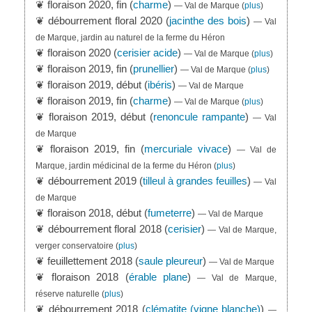
❦ floraison 2020, fin (
charme
)
— Val de Marque
(
plus
)
❦ débourrement floral 2020 (
jacinthe des bois
)
— Val
de Marque, jardin au naturel de la ferme du Héron
❦ floraison 2020 (
cerisier acide
)
— Val de Marque
(
plus
)
❦ floraison 2019, fin (
prunellier
)
— Val de Marque
(
plus
)
❦ floraison 2019, début (
ibéris
)
— Val de Marque
❦ floraison 2019, fin (
charme
)
— Val de Marque
(
plus
)
❦ floraison 2019, début (
renoncule rampante
)
— Val
de Marque
❦ floraison 2019, fin (
mercuriale vivace
)
— Val de
Marque, jardin médicinal de la ferme du Héron
(
plus
)
❦ débourrement 2019 (
tilleul à grandes feuilles
)
— Val
de Marque
❦ floraison 2018, début (
fumeterre
)
— Val de Marque
❦ débourrement floral 2018 (
cerisier
)
— Val de Marque,
verger conservatoire
(
plus
)
❦ feuillettement 2018 (
saule pleureur
)
— Val de Marque
❦ floraison 2018 (
érable plane
)
— Val de Marque,
réserve naturelle
(
plus
)
❦ débourrement 2018 (
clématite (vigne blanche)
)
—