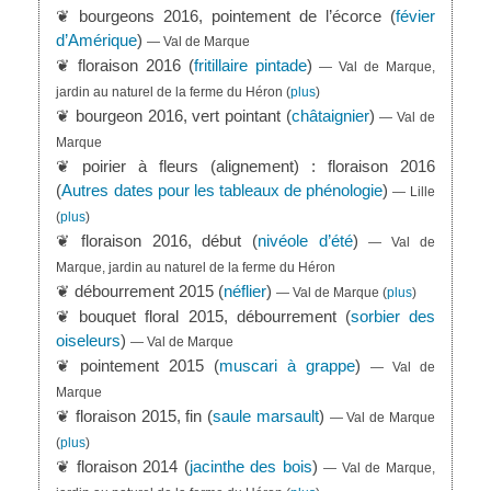
❦ bourgeons 2016, pointement de l’écorce (
févier
d’Amérique
)
— Val de Marque
❦ floraison 2016 (
fritillaire pintade
)
— Val de Marque,
jardin au naturel de la ferme du Héron
(
plus
)
❦ bourgeon 2016, vert pointant (
châtaignier
)
— Val de
Marque
❦ poirier à fleurs (alignement) : floraison 2016
(
Autres dates pour les tableaux de phénologie
)
— Lille
(
plus
)
❦ floraison 2016, début (
nivéole d’été
)
— Val de
Marque, jardin au naturel de la ferme du Héron
❦ débourrement 2015 (
néflier
)
— Val de Marque
(
plus
)
❦ bouquet floral 2015, débourrement (
sorbier des
oiseleurs
)
— Val de Marque
❦ pointement 2015 (
muscari à grappe
)
— Val de
Marque
❦ floraison 2015, fin (
saule marsault
)
— Val de Marque
(
plus
)
❦ floraison 2014 (
jacinthe des bois
)
— Val de Marque,