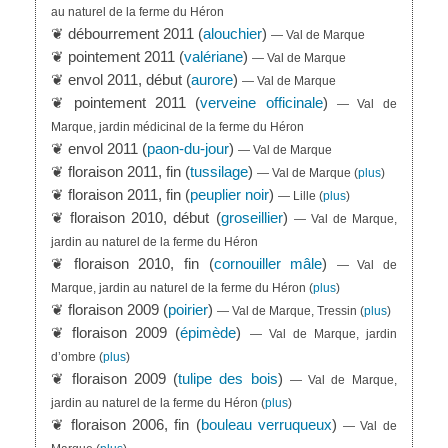
au naturel de la ferme du Héron
❦ débourrement 2011 (
alouchier
)
— Val de Marque
❦ pointement 2011 (
valériane
)
— Val de Marque
❦ envol 2011, début (
aurore
)
— Val de Marque
❦ pointement 2011 (
verveine officinale
)
— Val de
Marque, jardin médicinal de la ferme du Héron
❦ envol 2011 (
paon-du-jour
)
— Val de Marque
❦ floraison 2011, fin (
tussilage
)
— Val de Marque
(
plus
)
❦ floraison 2011, fin (
peuplier noir
)
— Lille
(
plus
)
❦ floraison 2010, début (
groseillier
)
— Val de Marque,
jardin au naturel de la ferme du Héron
❦ floraison 2010, fin (
cornouiller mâle
)
— Val de
Marque, jardin au naturel de la ferme du Héron
(
plus
)
❦ floraison 2009 (
poirier
)
— Val de Marque, Tressin
(
plus
)
❦ floraison 2009 (
épimède
)
— Val de Marque, jardin
d’ombre
(
plus
)
❦ floraison 2009 (
tulipe des bois
)
— Val de Marque,
jardin au naturel de la ferme du Héron
(
plus
)
❦ floraison 2006, fin (
bouleau verruqueux
)
— Val de