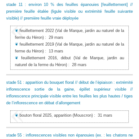
stade 11 : environ 10 % des feuilles épanouies [feuillettement] //
première feuille étalée (ligule visible ou extrémité feuille suivante
visible) // première feuille vraie déployée
❦
feuillettement 2022
(Val de Marque, jardin au naturel de la
ferme du Héron)
:
29 mars
❦
feuillettement 2019
(Val de Marque, jardin au naturel de la
ferme du Héron)
:
13 mars
❦
feuillettement 2016, début
(Val de Marque, jardin au
naturel de la ferme du Héron)
:
28 mars
stade 51 : apparition du bouquet floral // début de l’épiaison : extrémité
inflorescence sortie de la gaine, épillet supérieur visible //
inflorescence principale visible entre les feuilles les plus hautes / tiges
de l’inflorescence en débat d’allongement
❦
bouton floral 2025, apparition
(Mouscron)
:
31 mars
stade 55 : inflorescences visibles non épanouies (ex. : les chatons ne