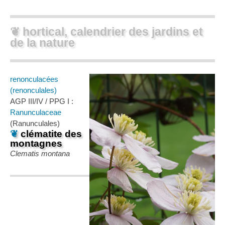
❦ hortical, calendrier des jardins et
de la nature
renonculacées
(renonculales)
AGP III/IV / PPG I :
Ranunculaceae
(Ranunculales)
❦
clématite des
montagnes
Clematis montana