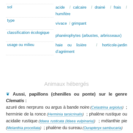
sol
acide
/
calcaire
/
drainé
/
frais
/
humifère
type
vivace
/
grimpant
classification écologique
phanérophytes (arbustes, arbrisseaux)
usage ou milieu
haie ou lisière
/
horticole-jardin
d’agrément
Animaux hébergés
❦
Aussi, papillons (chenilles ou ponte) sur le genre
Clematis
:
azuré des nerpruns ou argus à bande noire
;
(
Celastrina argiolus
)
herminie de la ronce
; phalène rustique ou
(
Herminia tarsicrinalis
)
acidalie rustique
; mélanthie pie
(
Idaea rusticata (Idaea vulpinaria)
)
; phalène du sureau
(
Melanthia procellata
)
(
Ourapteryx sambucaria
)