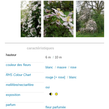
caractéristiques
hauteur
6 m
/
10 m
couleur des fleurs
blanc
/
mauve
/
rose
RHS Colour Chart
rouge [+ rose]
/
blanc
mellifère/nectarifère
oui
exposition
parfum
fleur parfumée