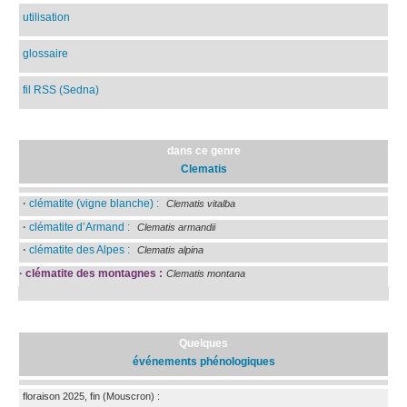
utilisation
glossaire
fil RSS (Sedna)
dans ce genre
Clematis
·
clématite (vigne blanche) :
Clematis vitalba
·
clématite d’Armand :
Clematis armandii
·
clématite des Alpes :
Clematis alpina
·
clématite des montagnes :
Clematis montana
Quelques
événements phénologiques
floraison 2025, fin
(Mouscron)
: