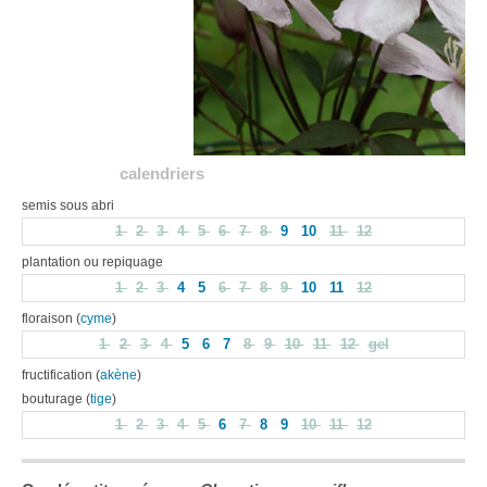
calendriers
semis sous abri
1
2
3
4
5
6
7
8
9
10
11
12
plantation ou repiquage
1
2
3
4
5
6
7
8
9
10
11
12
floraison (
cyme
)
1
2
3
4
5
6
7
8
9
10
11
12
gel
fructification (
akène
)
bouturage (
tige
)
1
2
3
4
5
6
7
8
9
10
11
12