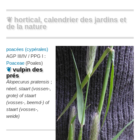
❦ hortical, calendrier des jardins et
de la nature
poacées (cypérales)
AGP III/IV / PPG I :
Poaceae
(Poales)
❦
vulpin des
prés
Alopecurus pratensis
;
néerl.
staart (vossen-,
grote) of staart
(vosses-, beemd-) of
staart (vosses-,
weide)