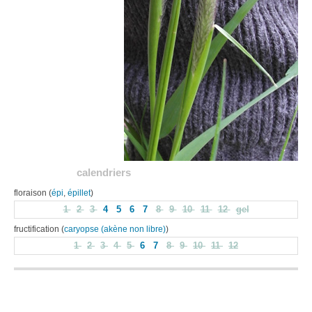
calendriers
floraison (
épi
,
épillet
)
1
2
3
4
5
6
7
8
9
10
11
12
gel
fructification (
caryopse (akène non libre)
)
1
2
3
4
5
6
7
8
9
10
11
12