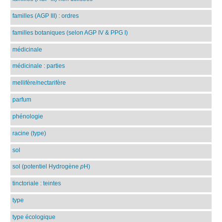
familles (AGP III) : ordres
familles botaniques (selon AGP IV & PPG I)
médicinale
médicinale : parties
mellifère/nectarifère
parfum
phénologie
racine (type)
sol
sol (potentiel Hydrogène
p
H)
tinctoriale : teintes
type
type écologique