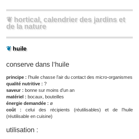
❦ hortical, calendrier des jardins et
de la nature
❦
huile
conserve dans l’huile
principe :
l’huile chasse l’air du contact des micro-organismes
qualité nutritive :
?
saveur :
bonne sur moins d’un an
matériel :
bocaux, bouteilles
énergie demandée :
ø
coût :
celui des récipients (réutilisables) et de l’huile
(réutilisable en cuisine)
utilisation :