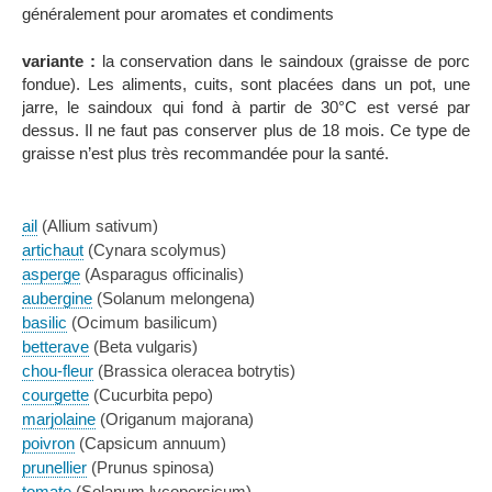
généralement pour aromates et condiments
variante :
la conservation dans le saindoux (graisse de porc
fondue). Les aliments, cuits, sont placées dans un pot, une
jarre, le saindoux qui fond à partir de 30°C est versé par
dessus. Il ne faut pas conserver plus de 18 mois. Ce type de
graisse n’est plus très recommandée pour la santé.
ail
(Allium sativum)
artichaut
(Cynara scolymus)
asperge
(Asparagus officinalis)
aubergine
(Solanum melongena)
basilic
(Ocimum basilicum)
betterave
(Beta vulgaris)
chou-fleur
(Brassica oleracea botrytis)
courgette
(Cucurbita pepo)
marjolaine
(Origanum majorana)
poivron
(Capsicum annuum)
prunellier
(Prunus spinosa)
tomate
(Solanum lycopersicum)