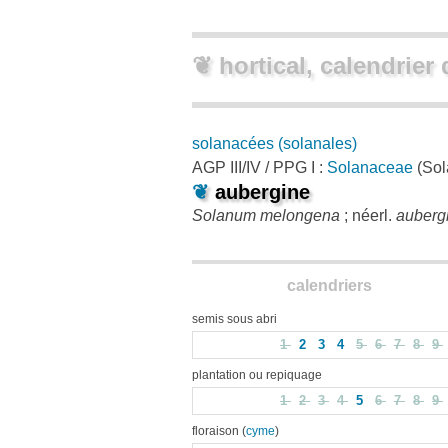
❦ hortical, calendrier 
solanacées (solanales)
AGP III/IV / PPG I :
Solanaceae
(Sol
❦
aubergine
Solanum melongena
; néerl.
auberg
calendriers
semis sous abri
1
2
3
4
5
6
7
8
9
plantation ou repiquage
1
2
3
4
5
6
7
8
9
floraison (
cyme
)