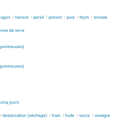
ragon
/
haricot
/
persil
/
piment
/
pois
/
thym
/
tomate
me de terre
égumineuses)
égumineuses)
/
cinq jours
/
dessiccation (séchage)
/
frais
/
huile
/
sucre
/
vinaigre