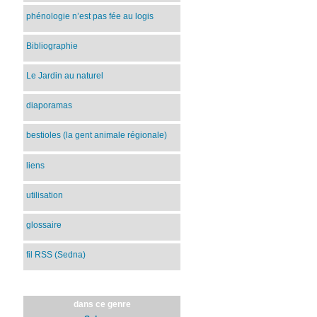
phénologie n’est pas fée au logis
Bibliographie
Le Jardin au naturel
diaporamas
bestioles (la gent animale régionale)
liens
utilisation
glossaire
fil RSS (Sedna)
dans ce genre