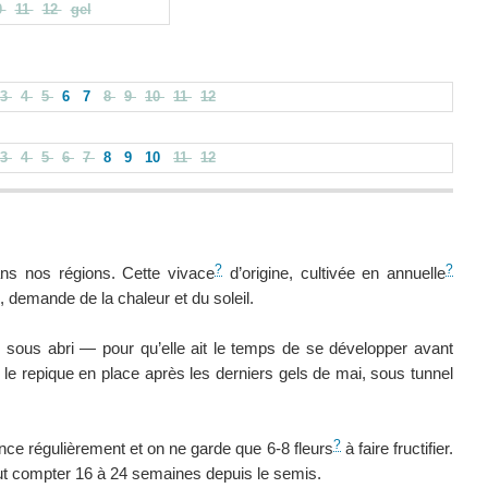
0
11
12
gel
3
4
5
6
7
8
9
10
11
12
3
4
5
6
7
8
9
10
11
12
?
?
ans nos régions. Cette vivace
d’origine, cultivée en annuelle
demande de la chaleur et du soleil.
sous abri — pour qu’elle ait le temps de se développer avant
 On le repique en place après les derniers gels de mai, sous tunnel
?
n pince régulièrement et on ne garde que 6-8 fleurs
à faire fructifier.
 faut compter 16 à 24 semaines depuis le semis.