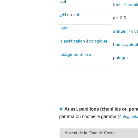
sol
frais
/
humif
p
H du sol
p
H 6,5
type
annuel
/
viv
classification écologique
hémicryptoph
usage ou milieu
potager
❦
Aussi, papillons (chenilles ou pon
gamma ou noctuelle gamma
(
Autograp
Absent de la Flore de Coste.