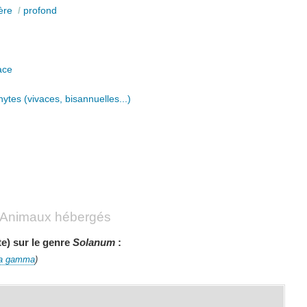
ère
/
profond
ace
ytes (vivaces, bisannuelles...)
Animaux hébergés
te) sur le genre
Solanum
:
ha gamma
)