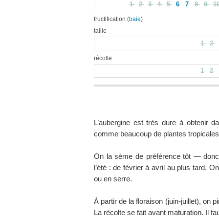
1
2
3
4
5
6
7
8
9
1
fructification (
baie
)
taille
1
2
récolte
1
2
L’aubergine est très dure à obtenir d
comme beaucoup de plantes tropicales, 
On la sème de préférence tôt — donc 
l’été : de février à avril au plus tard.
ou en serre.
À partir de la floraison (juin-juillet), o
La récolte se fait avant maturation. Il