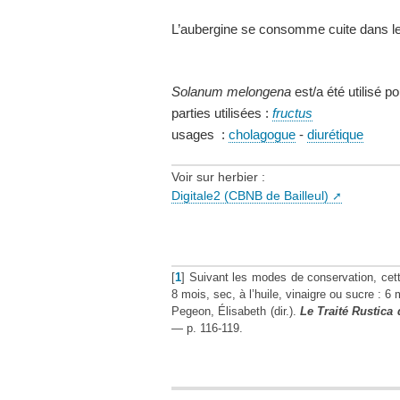
L’aubergine se consomme cuite dans les
Solanum melongena
est/a été utilisé p
parties utilisées :
fructus
usages :
cholagogue
-
diurétique
Voir sur herbier :
Digitale2 (CBNB de Bailleul)
[
1
]
Suivant les modes de conservation, cette 
8 mois, sec, à l’huile, vinaigre ou sucre : 6 
Pegeon, Élisabeth (dir.).
Le Traité Rustica 
— p. 116-119.