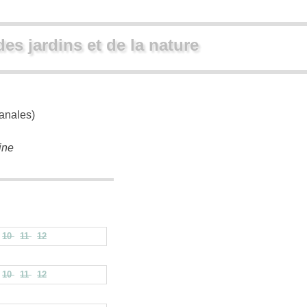
des jardins et de la nature
anales)
ine
10
11
12
10
11
12