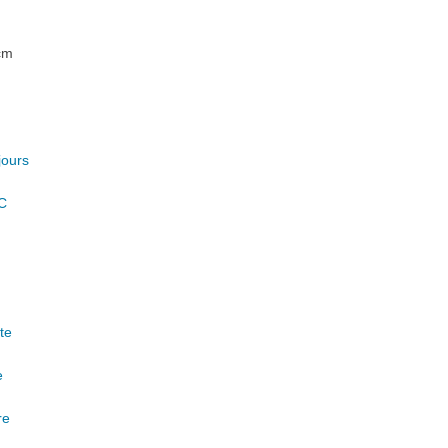
cm
jours
C
te
e
re