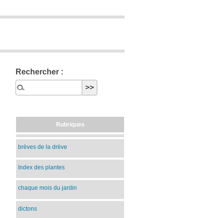
Rechercher :
Rubriques
brèves de la drève
Index des plantes
chaque mois du jardin
dictons