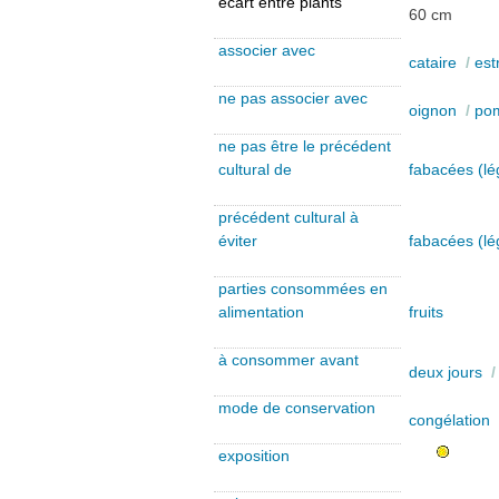
écart entre plants
60 cm
associer avec
cataire
/
est
ne pas associer avec
oignon
/
pom
ne pas être le précédent
cultural de
fabacées (l
précédent cultural à
éviter
fabacées (l
parties consommées en
alimentation
fruits
à consommer avant
deux jours
mode de conservation
congélation
exposition