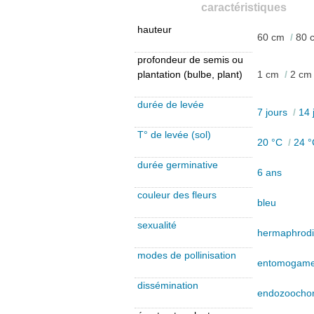
caractéristiques
hauteur
60 cm
/
80 
profondeur de semis ou
plantation (bulbe, plant)
1 cm
/
2 cm
durée de levée
7 jours
/
14 
T° de levée (sol)
20 °C
/
24 °
durée germinative
6 ans
couleur des fleurs
bleu
sexualité
hermaphrodi
modes de pollinisation
entomogam
dissémination
endozoocho