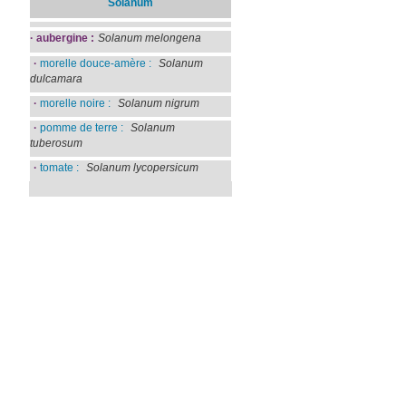
Solanum
·
aubergine :
Solanum melongena
·
morelle douce-amère :
Solanum
dulcamara
·
morelle noire :
Solanum nigrum
·
pomme de terre :
Solanum
tuberosum
·
tomate :
Solanum lycopersicum