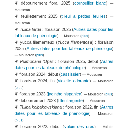
❦ débourrement floral 2025 (
cornouiller blanc
)
—
Mouscron
❦ feuillettement 2025 (
tilleul à petites feuilles
)
—
Mouscron
❦
Tulipa tarda
: floraison 2025 (
Autres dates pour les
tableaux de phénologie
)
— Mouscron
(
plus
)
❦ yucca filamenteux (
Yucca filamentosa
) : floraison
2025 (
Autres dates pour les tableaux de phénologie
)
— Mouscron
(
plus
)
❦
Pulmonaria
‘Opal’ : floraison 2025, début (
Autres
dates pour les tableaux de phénologie
)
— Mouscron
❦ floraison 2024, début (
cassissier
)
— Mouscron
❦ floraison 2024, fin (
violette odorante
)
— Mouscron
(
plus
)
❦ floraison 2023 (
jacinthe hispanica
)
— Mouscron
(
plus
)
❦ débourrement 2023 (
tilleul argenté
)
— Mouscron
❦
Tulipa kolpakowskiana
: floraison 2022, fin (
Autres
dates pour les tableaux de phénologie
)
— Mouscron
(
plus
)
❦ floraison 2022, début (
vulpin des prés
)
— Val de