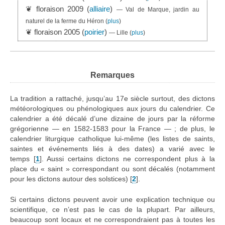
❦ floraison 2009 (
alliaire
)
— Val de Marque, jardin au
naturel de la ferme du Héron
(
plus
)
❦ floraison 2005 (
poirier
)
— Lille
(
plus
)
Remarques
La tradition a rattaché, jusqu’au 17e siècle surtout, des dictons
météorologiques ou phénologiques aux jours du calendrier. Ce
calendrier a été décalé d’une dizaine de jours par la réforme
grégorienne — en 1582-1583 pour la France — ; de plus, le
calendrier liturgique catholique lui-même (les listes de saints,
saintes et événements liés à des dates) a varié avec le
temps
[
1
]
. Aussi certains dictons ne correspondent plus à la
place du « saint » correspondant ou sont décalés (notamment
pour les dictons autour des solstices)
[
2
]
.
Si certains dictons peuvent avoir une explication technique ou
scientifique, ce n’est pas le cas de la plupart. Par ailleurs,
beaucoup sont locaux et ne correspondraient pas à toutes les