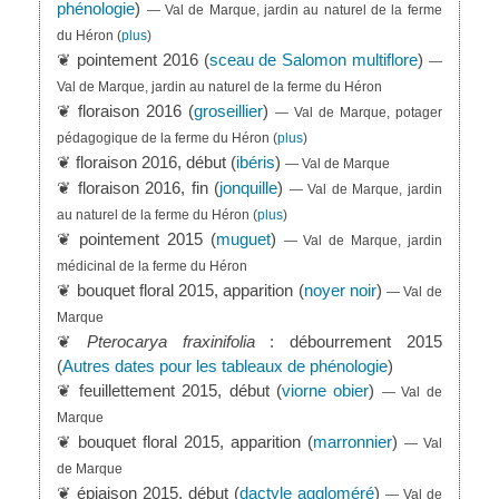
phénologie
)
— Val de Marque, jardin au naturel de la ferme
du Héron
(
plus
)
❦ pointement 2016 (
sceau de Salomon multiflore
)
—
Val de Marque, jardin au naturel de la ferme du Héron
❦ floraison 2016 (
groseillier
)
— Val de Marque, potager
pédagogique de la ferme du Héron
(
plus
)
❦ floraison 2016, début (
ibéris
)
— Val de Marque
❦ floraison 2016, fin (
jonquille
)
— Val de Marque, jardin
au naturel de la ferme du Héron
(
plus
)
❦ pointement 2015 (
muguet
)
— Val de Marque, jardin
médicinal de la ferme du Héron
❦ bouquet floral 2015, apparition (
noyer noir
)
— Val de
Marque
❦
Pterocarya fraxinifolia
: débourrement 2015
(
Autres dates pour les tableaux de phénologie
)
❦ feuillettement 2015, début (
viorne obier
)
— Val de
Marque
❦ bouquet floral 2015, apparition (
marronnier
)
— Val
de Marque
❦ épiaison 2015, début (
dactyle aggloméré
)
— Val de