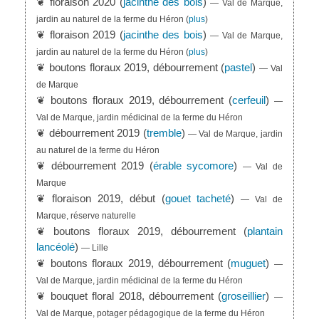
❦ floraison 2020 (
jacinthe des bois
)
— Val de Marque,
jardin au naturel de la ferme du Héron
(
plus
)
❦ floraison 2019 (
jacinthe des bois
)
— Val de Marque,
jardin au naturel de la ferme du Héron
(
plus
)
❦ boutons floraux 2019, débourrement (
pastel
)
— Val
de Marque
❦ boutons floraux 2019, débourrement (
cerfeuil
)
—
Val de Marque, jardin médicinal de la ferme du Héron
❦ débourrement 2019 (
tremble
)
— Val de Marque, jardin
au naturel de la ferme du Héron
❦ débourrement 2019 (
érable sycomore
)
— Val de
Marque
❦ floraison 2019, début (
gouet tacheté
)
— Val de
Marque, réserve naturelle
❦ boutons floraux 2019, débourrement (
plantain
lancéolé
)
— Lille
❦ boutons floraux 2019, débourrement (
muguet
)
—
Val de Marque, jardin médicinal de la ferme du Héron
❦ bouquet floral 2018, débourrement (
groseillier
)
—
Val de Marque, potager pédagogique de la ferme du Héron