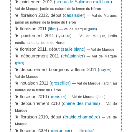
❦ pointement 2012 (
sceau de Salomon multiflore
)
—
Val de Marque, jardin au naturel de la ferme du Héron
❦ floraison 2012, début (
cassissier
)
— Val de Marque,
jardin au naturel de la ferme du Héron
❦ floraison 2011 (
lilas
)
— Val de Marque
(
plus
)
❦ pointement 2011 (
lycope
)
— Val de Marque, jardin
médicinal de la ferme du Héron
❦ floraison 2011, début (
saule blanc
)
— Val de Marque
❦ débourrement 2011 (
châtaignier
)
— Val de Marque
(
plus
)
❦ débourrement bourgeons à fleurs 2011 (
noyer
)
—
Val de Marque
❦ nouaison 2011 (
groseillier
)
— Val de Marque, jardin au
naturel de la ferme du Héron
❦ floraison 2010 (
merisier
)
— Val de Marque
(
plus
)
❦ débourrrement 2010 (
chêne des marais
)
— Val de
Marque
❦ floraison 2010, début (
érable champêtre
)
— Val de
Marque
❦ floraison 2009 (
marronnier
)
— Lille
(
plus
)