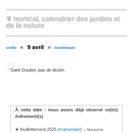
❦ hortical, calendrier des jardins et
de la nature
9 avril
veille
lendemain
Saint-Gautier, pas de dicton.
À cette date : nous avons déjà observé ce(t/s)
événement(s)
❦ feuillettement 2025 (
marronnier
)
— Mouscron