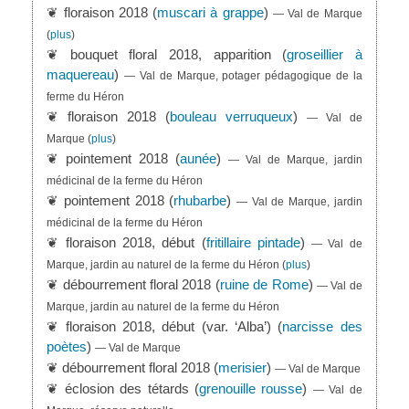
❦ floraison 2018 (
muscari à grappe
)
— Val de Marque
(
plus
)
❦ bouquet floral 2018, apparition (
groseillier à
maquereau
)
— Val de Marque, potager pédagogique de la
ferme du Héron
❦ floraison 2018 (
bouleau verruqueux
)
— Val de
Marque
(
plus
)
❦ pointement 2018 (
aunée
)
— Val de Marque, jardin
médicinal de la ferme du Héron
❦ pointement 2018 (
rhubarbe
)
— Val de Marque, jardin
médicinal de la ferme du Héron
❦ floraison 2018, début (
fritillaire pintade
)
— Val de
Marque, jardin au naturel de la ferme du Héron
(
plus
)
❦ débourrement floral 2018 (
ruine de Rome
)
— Val de
Marque, jardin au naturel de la ferme du Héron
❦ floraison 2018, début (var. ‘Alba’) (
narcisse des
poètes
)
— Val de Marque
❦ débourrement floral 2018 (
merisier
)
— Val de Marque
❦ éclosion des tétards (
grenouille rousse
)
— Val de