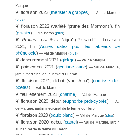
Marque
❦ floraison 2022 (
merisier à grappes
)
— Val de Marque
(
plus
)
❦ floraison 2022 (variété ‘prune des Mormons’), fin
(
prunier
)
— Mouscron
(
plus
)
❦
Prunus cerasifera
’Nigra’ (’Pissardii’) : floraison
2021, fin (
Autres dates pour les tableaux de
phénologie
)
— Val de Marque
(
plus
)
❦ débourrement 2021 (
ginkgo
)
— Val de Marque
❦ pointement 2021 (
gentiane jaune
)
— Val de Marque,
jardin médicinal de la ferme du Héron
❦ floraison 2021, début (var. ‘Alba’) (
narcisse des
poètes
)
— Val de Marque
❦ feuillettement 2021 (
charme
)
— Val de Marque
❦ floraison 2020, début (
euphorbe petit-cyprès
)
— Val
de Marque, jardin médicinal de la ferme du Héron
❦ floraison 2020 (
saule blanc
)
— Val de Marque
(
plus
)
❦ floraison 2020, début (
pastel
)
— Val de Marque, jardin
au naturel de la ferme du Héron