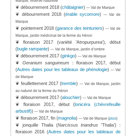
Marque, réserve naturelle
❦ débourrement 2018 (
châtaignier
)
— Val de Marque
❦ débourrement 2018 (
érable sycomore
)
— Val de
Marque
❦ pointement 2018 (
garance des teinturiers
)
— Val de
Marque, jardin médicinal de la ferme du Héron
❦ floraison 2017 (variété ’Atropurpurea’), début
(
bugle rampante
)
— Val de Marque, jardin d’ombre
❦ débourrement 2017 (
ginkgo
)
— Val de Marque
❦
Geranium sanguineum
: floraison 2017, début
(
Autres dates pour les tableaux de phénologie
)
— Val
de Marque
❦ feuillettement 2017 (
tremble
)
— Val de Marque, jardin
au naturel de la ferme du Héron
❦ débourrement 2017 (
alouchier
)
— Val de Marque
❦ floraison 2017, début (
lonicéra (chèvrefeuille
arbustif)
)
— Val de Marque
❦ floraison 2017, fin (
magnolia
)
— Val de Marque
(
plus
)
❦ jonquille Thalia (
Narcissus triandrus
’Thalia’) :
floraison 2016 (
Autres dates pour les tableaux de