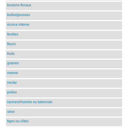
boutons floraux
bulbe/gousses
écorce interne
feuilles
fleurs
fruits
graines
manne
nectar
pollen
racines/rhizome ou tubercule
sève
tiges ou côtes