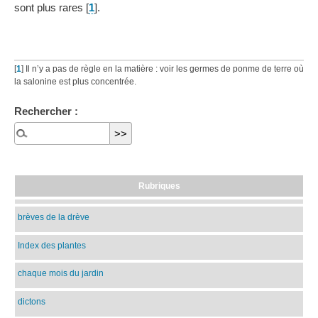
sont plus rares
[
1
]
.
[
1
]
Il n’y a pas de règle en la matière : voir les germes de ponme de terre où
la salonine est plus concentrée.
Rechercher :
Rubriques
brèves de la drève
Index des plantes
chaque mois du jardin
dictons