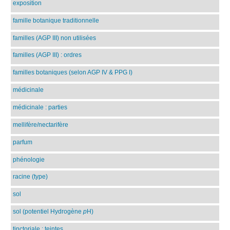
exposition
famille botanique traditionnelle
familles (AGP III) non utilisées
familles (AGP III) : ordres
familles botaniques (selon AGP IV & PPG I)
médicinale
médicinale : parties
mellifère/nectarifère
parfum
phénologie
racine (type)
sol
sol (potentiel Hydrogène
p
H)
tinctoriale : teintes