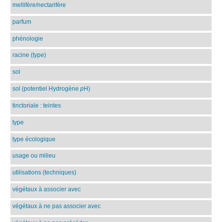
mellifère/nectarifère
parfum
phénologie
racine (type)
sol
sol (potentiel Hydrogène
p
H)
tinctoriale : teintes
type
type écologique
usage ou milieu
utilisations (techniques)
végétaux à associer avec
végétaux à ne pas associer avec