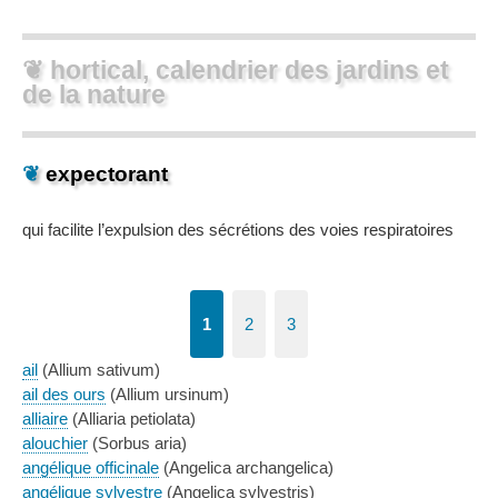
❦ hortical, calendrier des jardins et
de la nature
❦
expectorant
qui facilite l’expulsion des sécrétions des voies respiratoires
1
2
3
ail
(Allium sativum)
ail des ours
(Allium ursinum)
alliaire
(Alliaria petiolata)
alouchier
(Sorbus aria)
angélique officinale
(Angelica archangelica)
angélique sylvestre
(Angelica sylvestris)