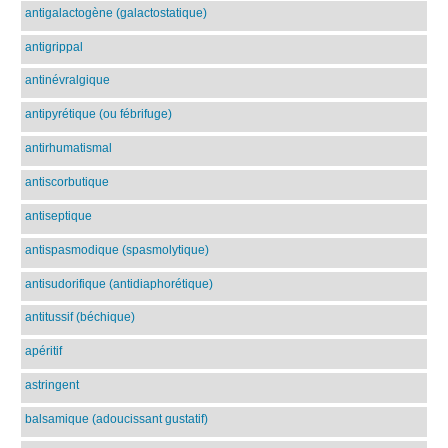
antigalactogène (galactostatique)
antigrippal
antinévralgique
antipyrétique (ou fébrifuge)
antirhumatismal
antiscorbutique
antiseptique
antispasmodique (spasmolytique)
antisudorifique (antidiaphorétique)
antitussif (béchique)
apéritif
astringent
balsamique (adoucissant gustatif)