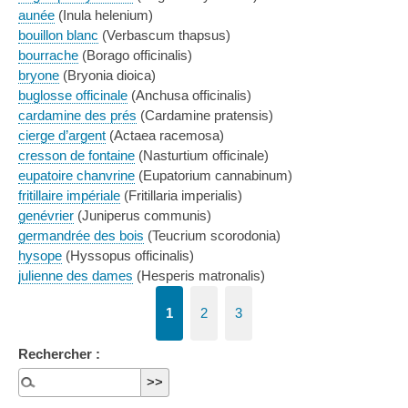
aunée
(Inula helenium)
bouillon blanc
(Verbascum thapsus)
bourrache
(Borago officinalis)
bryone
(Bryonia dioica)
buglosse officinale
(Anchusa officinalis)
cardamine des prés
(Cardamine pratensis)
cierge d’argent
(Actaea racemosa)
cresson de fontaine
(Nasturtium officinale)
eupatoire chanvrine
(Eupatorium cannabinum)
fritillaire impériale
(Fritillaria imperialis)
genévrier
(Juniperus communis)
germandrée des bois
(Teucrium scorodonia)
hysope
(Hyssopus officinalis)
julienne des dames
(Hesperis matronalis)
1
2
3
Rechercher :