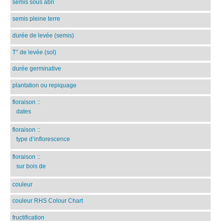
semis sous abri
semis pleine terre
durée de levée (semis)
T° de levée (sol)
durée germinative
plantation ou repiquage
floraison
::
dates
floraison
::
type d’inflorescence
floraison
::
sur bois de
couleur
couleur RHS Colour Chart
fructification