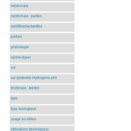
médicinale
médicinale : parties
mellifère/nectarifère
parfum
phénologie
racine (type)
sol
sol (potentiel Hydrogène
p
H)
tinctoriale : teintes
type
type écologique
usage ou milieu
utilisations (techniques)