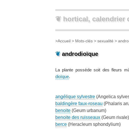
❦ hortical, calendrier 
>
Accueil
> Mots-clés >
sexualité
> andro
❦
androdioïque
La plante possède soit des fleurs m
dioïque
.
angélique sylvestre
(Angelica sylves
baldingère faux-roseau
(Phalaris ar
benoite
(Geum urbanum)
benoite des ruisseaux
(Geum rivale)
berce
(Heracleum sphondylium)