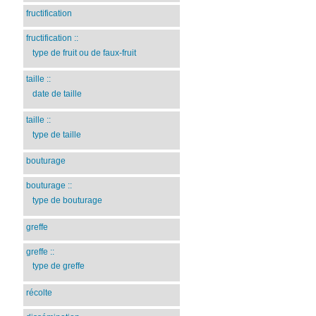
fructification
fructification
::
type de fruit ou de faux-fruit
taille
::
date de taille
taille
::
type de taille
bouturage
bouturage
::
type de bouturage
greffe
greffe
::
type de greffe
récolte