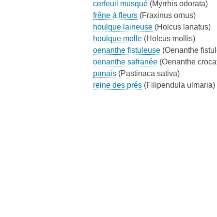
cerfeuil musqué
(Myrrhis odorata)
frêne à fleurs
(Fraxinus ornus)
houlque laineuse
(Holcus lanatus)
houlque molle
(Holcus mollis)
oenanthe fistuleuse
(Oenanthe fistu
oenanthe safranée
(Oenanthe croca
panais
(Pastinaca sativa)
reine des prés
(Filipendula ulmaria)