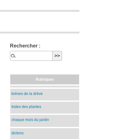
Rechercher :
Rubriques
brèves de la drève
Index des plantes
chaque mois du jardin
dictons