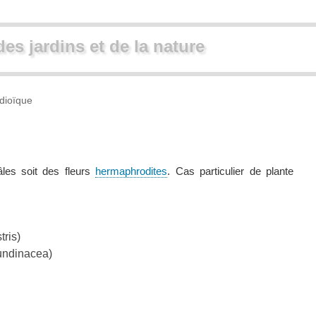
des jardins et de la nature
dioïque
âles soit des fleurs
hermaphrodites
. Cas particulier de plante
tris)
undinacea)