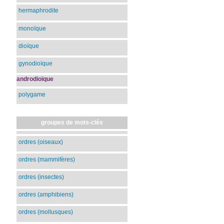
hermaphrodite
monoïque
dioïque
gynodioïque
androdioïque
polygame
groupes de mots-clés
ordres (oiseaux)
ordres (mammifères)
ordres (insectes)
ordres (amphibiens)
ordres (mollusques)