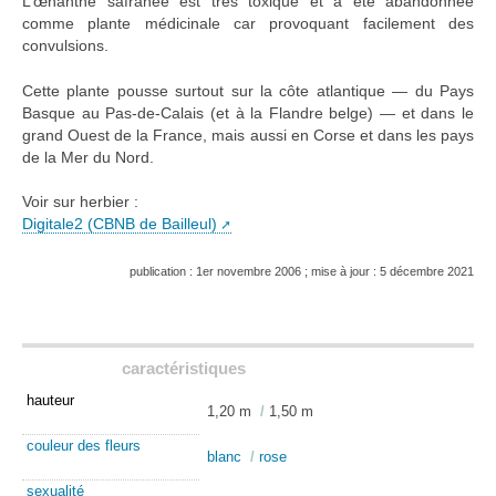
L’œnanthe safranée est très toxique et a été abandonnée
comme plante médicinale car provoquant facilement des
convulsions.
Cette plante pousse surtout sur la côte atlantique — du Pays
Basque au Pas-de-Calais (et à la Flandre belge) — et dans le
grand Ouest de la France, mais aussi en Corse et dans les pays
de la Mer du Nord.
Voir sur herbier :
Digitale2 (CBNB de Bailleul)
publication : 1er novembre 2006 ; mise à jour : 5 décembre 2021
caractéristiques
hauteur
1,20 m
/
1,50 m
couleur des fleurs
blanc
/
rose
sexualité