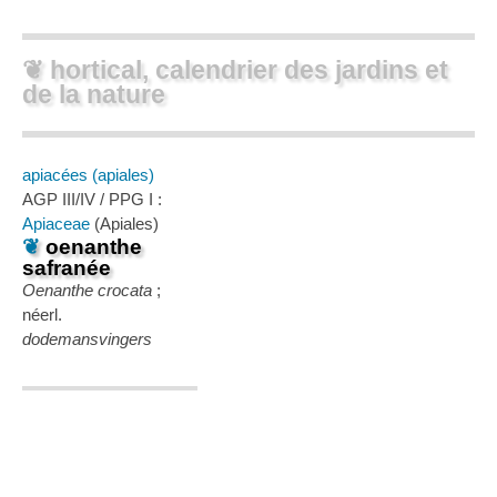
❦ hortical, calendrier des jardins et
de la nature
apiacées (apiales)
AGP III/IV / PPG I :
Apiaceae
(Apiales)
❦
oenanthe
safranée
Oenanthe crocata
;
néerl.
dodemansvingers