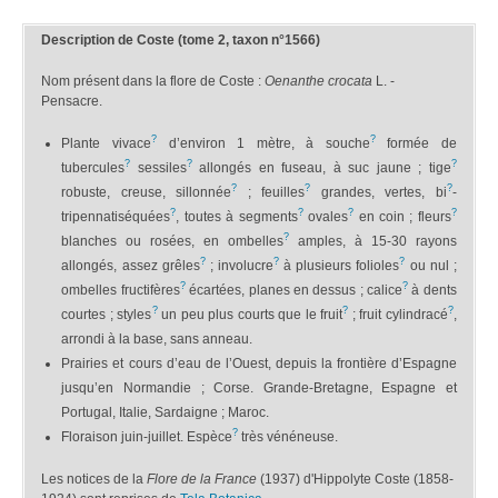
Description de Coste (tome 2, taxon n°1566)
Nom présent dans la flore de Coste :
Oenanthe crocata
L. -
Pensacre.
?
?
Plante vivace
d’environ 1 mètre, à souche
formée de
?
?
?
tubercules
sessiles
allongés en fuseau, à suc jaune ; tige
?
?
?
robuste, creuse, sillonnée
; feuilles
grandes, vertes, bi
-
?
?
?
?
tripennatiséquées
, toutes à segments
ovales
en coin ; fleurs
?
blanches ou rosées, en ombelles
amples, à 15-30 rayons
?
?
?
allongés, assez grêles
; involucre
à plusieurs folioles
ou nul ;
?
?
ombelles fructifères
écartées, planes en dessus ; calice
à dents
?
?
?
courtes ; styles
un peu plus courts que le fruit
; fruit cylindracé
,
arrondi à la base, sans anneau.
Prairies et cours d’eau de l’Ouest, depuis la frontière d’Espagne
jusqu’en Normandie ; Corse. Grande-Bretagne, Espagne et
Portugal, Italie, Sardaigne ; Maroc.
?
Floraison juin-juillet. Espèce
très vénéneuse.
Les notices de la
Flore de la France
(1937) d'Hippolyte Coste (1858-