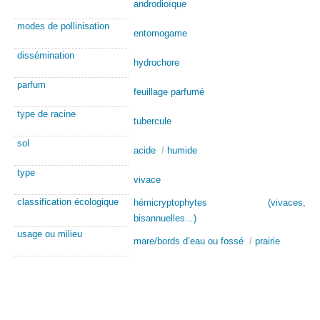
androdioïque
modes de pollinisation
entomogame
dissémination
hydrochore
parfum
feuillage parfumé
type de racine
tubercule
sol
acide
/
humide
type
vivace
classification écologique
hémicryptophytes (vivaces,
bisannuelles...)
usage ou milieu
mare/bords d’eau ou fossé
/
prairie