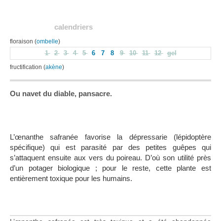
calendriers
floraison (
ombelle
)
1
2
3
4
5
6
7
8
9
10
11
12
gel
fructification (
akène
)
Ou navet du diable, pansacre.
L’œnanthe safranée favorise la dépressarie (lépidoptère
spécifique) qui est parasité par des petites guêpes qui
s’attaquent ensuite aux vers du poireau. D’où son utilité près
d’un potager biologique ; pour le reste, cette plante est
entièrement toxique pour les humains.