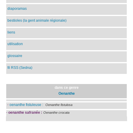
diaporamas
bestioles (la gent animale régionale)
liens
utilisation
glossaire
fil RSS (Sedna)
dans ce genre
Oenanthe
·
oenanthe fistuleuse :
Oenanthe fistulosa
·
oenanthe safranée :
Oenanthe crocata