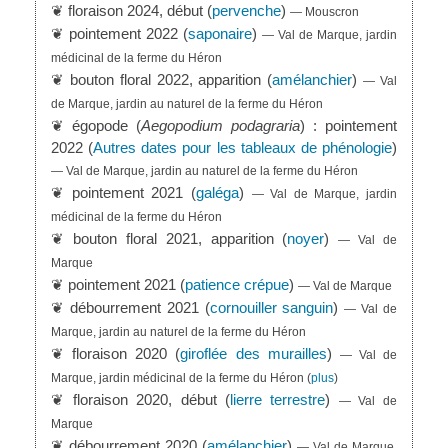
❦ floraison 2024, début (
pervenche
)
— Mouscron
❦ pointement 2022 (
saponaire
)
— Val de Marque, jardin
médicinal de la ferme du Héron
❦ bouton floral 2022, apparition (
amélanchier
)
— Val
de Marque, jardin au naturel de la ferme du Héron
❦ égopode (
Aegopodium podagraria
) : pointement
2022 (
Autres dates pour les tableaux de phénologie
)
— Val de Marque, jardin au naturel de la ferme du Héron
❦ pointement 2021 (
galéga
)
— Val de Marque, jardin
médicinal de la ferme du Héron
❦ bouton floral 2021, apparition (
noyer
)
— Val de
Marque
❦ pointement 2021 (
patience crépue
)
— Val de Marque
❦ débourrement 2021 (
cornouiller sanguin
)
— Val de
Marque, jardin au naturel de la ferme du Héron
❦ floraison 2020 (
giroflée des murailles
)
— Val de
Marque, jardin médicinal de la ferme du Héron
(
plus
)
❦ floraison 2020, début (
lierre terrestre
)
— Val de
Marque
❦ débourrement 2020 (
amélanchier
)
— Val de Marque,