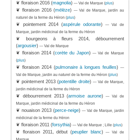
❦ floraison 2016 (
magnolia
)
— Val de Marque
(
plus
)
❦ floraison 2016 (
mélèze
)
— Val de Marque, jardin au
naturel de la ferme du Héron
(
plus
)
❦ pointement 2014 (
aspérule odorante
)
— Val de
Marque, jardin médicinal de la ferme du Héron
❦ bourgeons à fleurs 2014, débourrement
(
argousier
)
— Val de Marque
❦ floraison 2014 (
corète du Japon
)
— Val de Marque
(
plus
)
❦ floraison 2014 (
pulmonaire à longues feuilles
)
—
Val de Marque, jardin au naturel de la ferme du Héron
(
plus
)
❦ pointement 2013 (
potentille droite
)
— Val de Marque,
jardin médicinal de la ferme du Héron
❦ débourrement 2013 (
armoise aurone
)
— Val de
Marque, jardin médicinal de la ferme du Héron
❦ nouaison 2013 (
perce-neige
)
— Val de Marque, jardin
médicinal de la ferme du Héron
❦ floraison 2011 (
forsythia
)
— Val de Marque ; Lille
(
plus
)
❦ floraison 2011, début (
peuplier blanc
)
— Val de
Marque