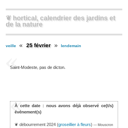
❦ hortical, calendrier des jardins et
de la nature
25 février
veille
lendemain
Saint-Modeste, pas de dicton.
À cette date : nous avons déjà observé ce(t/s)
événement(s)
❦ débourrement 2024 (
groseillier à fleurs
)
— Mouscron