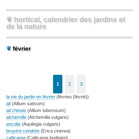
❦ hortical, calendrier des jardins et
de la nature
❦
février
1
2
3
la vie du jardin en février
(févrieu (févrié))
ail
(Allium sativum)
ail chinois
(Allium tuberosum)
alchémille
(Alchemilla vulgaris)
ancolie
(Aquilegia vulgaris)
bruyère cendrée
(Erica cinerea)
callicarpa
(Callicarpa bodinieri)