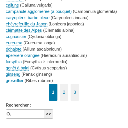
callune
(Calluna vulgaris)
campanule agglomérée (à bouquet)
(Campanula glomerata)
caryoptéris barbe bleue
(Caryopteris incana)
chèvrefeuille du Japon
(Lonicera japonica)
clématite des Alpes
(Clematis alpina)
cognassier
(Cydonia oblonga)
curcuma
(Curcuma longa)
échalote
(Allium ascalonicum)
épervière orangée
(Hieracium aurantiacum)
forsythia
(Forsythia × intermedia)
genêt à balai
(Cytisus scoparius)
ginseng
(Panax ginseng)
groseillier
(Ribes rubrum)
1
2
3
Rechercher :