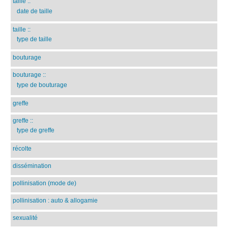
taille
::
date de taille
taille
::
type de taille
bouturage
bouturage
::
type de bouturage
greffe
greffe
::
type de greffe
récolte
dissémination
pollinisation (mode de)
pollinisation : auto & allogamie
sexualité