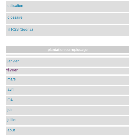
utilisation
glossaire
fil RSS (Sedna)
plantation ou repiquage
janvier
février
mars
avril
mai
juin
juillet
aout