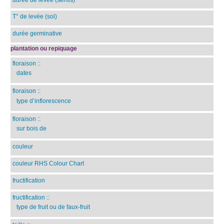
T° de levée (sol)
durée germinative
plantation ou repiquage
floraison
::
dates
floraison
::
type d’inflorescence
floraison
::
sur bois de
couleur
couleur RHS Colour Chart
fructification
fructification
::
type de fruit ou de faux-fruit