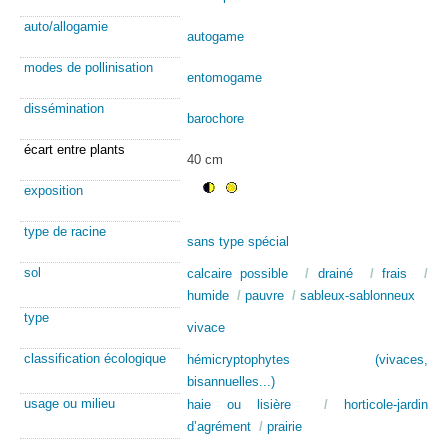
auto/allogamie
autogame
modes de pollinisation
entomogame
dissémination
barochore
écart entre plants
40 cm
exposition
type de racine
sans type spécial
sol
calcaire possible
/
drainé
/
frais
/
humide
/
pauvre
/
sableux-sablonneux
type
vivace
classification écologique
hémicryptophytes (vivaces,
bisannuelles...)
usage ou milieu
haie ou lisière
/
horticole-jardin
d’agrément
/
prairie