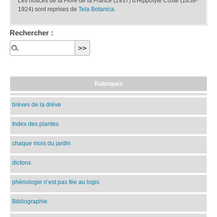
Les notices de la
Flore de la France
(1937) d'Hippolyte Coste (1858-
1924) sont reprises de
Tela Botanica
.
Rechercher :
Rubriques
brèves de la drève
Index des plantes
chaque mois du jardin
dictons
phénologie n’est pas fée au logis
Bibliographie