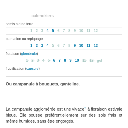
calendriers
semis pleine terre
1
2
3
4
5
6
7
8
9
10
11
12
plantation ou repiquage
1
2
3
4
5
6
7
8
9
10
11
12
floraison (
glomérule
)
1
2
3
4
5
6
7
8
9
10
11
12
gel
fructification (
capsule
)
Ou campanule à bouquets, ganteline.
?
La campanule agglomérée est une vivace
à floraison estivale
bleue. Elle pousse préférentiellement sur des sols frais et
même humides, sans être engorgés.