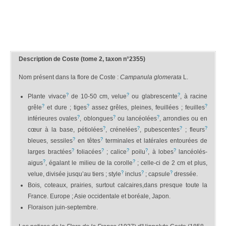
Description de Coste (tome 2, taxon n°2355)
Nom présent dans la flore de Coste :
Campanula glomerata
L.
?
?
?
Plante vivace
de 10-50 cm, velue
ou glabrescente
, à racine
?
?
?
grêle
et dure ; tiges
assez grêles, pleines, feuillées ; feuilles
?
?
?
inférieures ovales
, oblongues
ou lancéolées
, arrondies ou en
?
?
?
?
cœur à la base, pétiolées
, crénelées
, pubescentes
; fleurs
?
?
bleues, sessiles
en têtes
terminales et latérales entourées de
?
?
?
?
?
larges bractées
foliacées
; calice
poilu
, à lobes
lancéolés-
?
?
aigus
, égalant le milieu de la corolle
; celle-ci de 2 cm et plus,
?
?
?
velue, divisée jusqu’au tiers ; style
inclus
; capsule
dressée.
Bois, coteaux, prairies, surtout calcaires,dans presque toute la
France. Europe ; Asie occidentale et boréale, Japon.
Floraison juin-septembre.