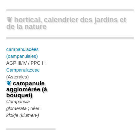
❦ hortical, calendrier des jardins et
de la nature
campanulacées
(campanulales)
AGP III/IV / PPG I :
Campanulaceae
(Asterales)
❦
campanule
agglomérée (à
bouquet)
Campanula
glomerata
; néerl.
klokje (klumen-)