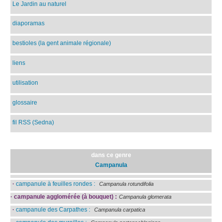
Le Jardin au naturel
diaporamas
bestioles (la gent animale régionale)
liens
utilisation
glossaire
fil RSS (Sedna)
dans ce genre
Campanula
·
campanule à feuilles rondes :
Campanula rotundifolia
·
campanule agglomérée (à bouquet) :
Campanula glomerata
·
campanule des Carpathes :
Campanula carpatica