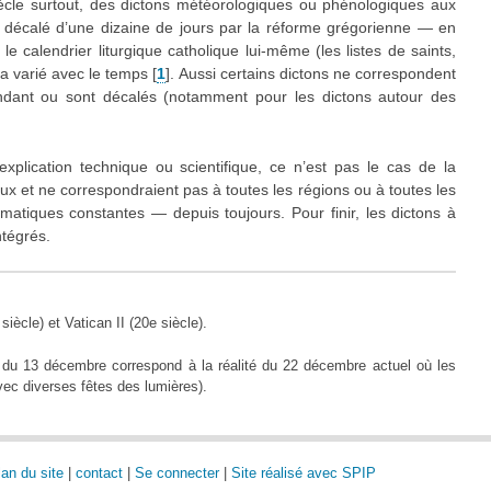
siècle surtout, des dictons météorologiques ou phénologiques aux
té décalé d’une dizaine de jours par la réforme grégorienne — en
 calendrier liturgique catholique lui-même (les listes de saints,
 a varié avec le temps
[
1
]
. Aussi certains dictons ne correspondent
ondant ou sont décalés (notamment pour les dictons autour des
explication technique ou scientifique, ce n’est pas le cas de la
aux et ne correspondraient pas à toutes les régions ou à toutes les
imatiques constantes — depuis toujours. Pour finir, les dictons à
ntégrés.
iècle) et Vatican II (20e siècle).
 du 13 décembre correspond à la réalité du 22 décembre actuel où les
vec diverses fêtes des lumières).
lan du site
|
contact
|
Se connecter
|
Site réalisé avec SPIP