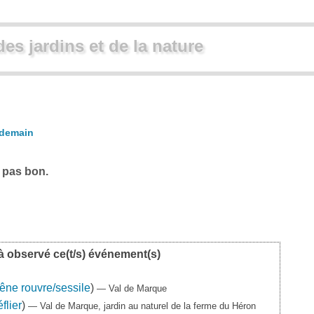
des jardins et de la nature
demain
 pas bon.
à observé ce(t/s) événement(s)
êne rouvre/sessile
)
— Val de Marque
flier
)
— Val de Marque, jardin au naturel de la ferme du Héron