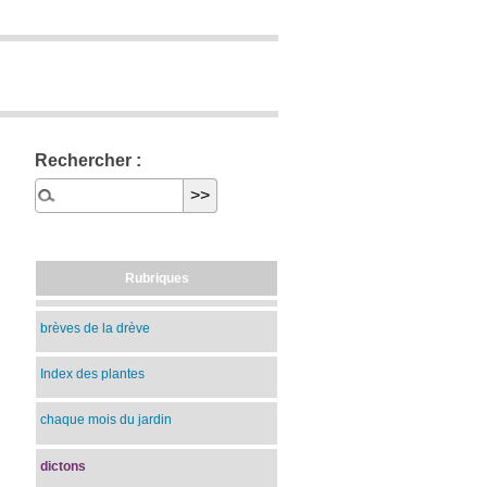
Rechercher :
Rubriques
brèves de la drève
Index des plantes
chaque mois du jardin
dictons