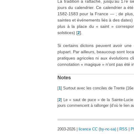
La tradition a rattaché, jusqu’au 17e 
jours du calendrier. Ce calendrier a é
1582-1583 pour la France — ; de plus, le
saintes et événements liés à des dates)
plus à la place du « saint » corresp
solstices)
[
2
]
.
Si certains dictons peuvent avoir une 
plupart. Par ailleurs, beaucoup sont loc
pratiques agricoles ni aux évolutions cl
connotation « magique » n’ont pas été i
Notes
[
1
]
Surtout avec les conciles de Trente (16e s
[
2
]
Le « saut de puce » de la Sainte-Lucie
jours commencent à rallonger (d’où le lien a
2003-2026 |
licence CC (by-nc-sa)
|
RSS
|
P