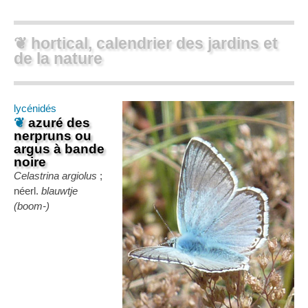
❦ hortical, calendrier des jardins et
de la nature
lycénidés
❦
azuré des
nerpruns ou
argus à bande
noire
Celastrina argiolus
;
néerl.
blauwtje
(boom-)