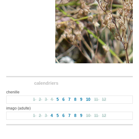
calendriers
chenille
1
2
3
4
5
6
7
8
9
10
11
12
imago (adulte)
1
2
3
4
5
6
7
8
9
10
11
12