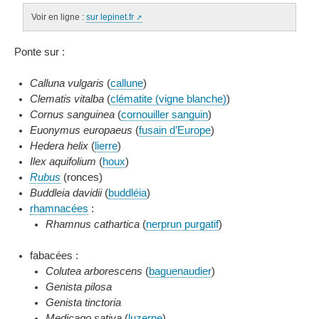
Voir en ligne :
sur lepinet.fr
Ponte sur :
Calluna vulgaris
(
callune
)
Clematis vitalba
(
clématite (vigne blanche)
)
Cornus sanguinea
(
cornouiller sanguin
)
Euonymus europaeus
(
fusain d’Europe
)
Hedera helix
(
lierre
)
Ilex aquifolium
(
houx
)
Rubus
(ronces)
Buddleia davidii
(
buddléia
)
rhamnacées
:
Rhamnus cathartica
(
nerprun purgatif
)
fabacées :
Colutea arborescens
(
baguenaudier
)
Genista pilosa
Genista tinctoria
Medicago sativa
(
luzerne
)