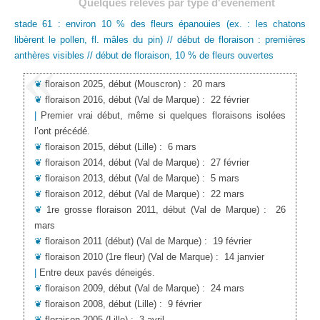
Quelques relevés par type d'événement
stade 61 : environ 10 % des fleurs épanouies (ex. : les chatons
libèrent le pollen, fl. mâles du pin) // début de floraison : premières
anthères visibles // début de floraison, 10 % de fleurs ouvertes
❦
floraison 2025, début
(Mouscron)
:
20 mars
❦
floraison 2016, début
(Val de Marque)
:
22 février
|
Premier vrai début, même si quelques floraisons isolées
l’ont précédé.
❦
floraison 2015, début
(Lille)
:
6 mars
❦
floraison 2014, début
(Val de Marque)
:
27 février
❦
floraison 2013, début
(Val de Marque)
:
5 mars
❦
floraison 2012, début
(Val de Marque)
:
22 mars
❦
1re grosse floraison 2011, début
(Val de Marque)
:
26
mars
❦
floraison 2011 (début)
(Val de Marque)
:
19 février
❦
floraison 2010 (1re fleur)
(Val de Marque)
:
14 janvier
|
Entre deux pavés déneigés.
❦
floraison 2009, début
(Val de Marque)
:
24 mars
❦
floraison 2008, début
(Lille)
:
9 février
❦
floraison 2005
(Lille)
:
3 avril