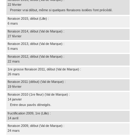
22 février
Premier vrai début, même si quelques floraisons isolées l’ont précédé.
floraison 2015, début
(Lille)
:
6 mars
floraison 2014, début
(Val de Marque)
:
27 février
floraison 2013, début
(Val de Marque)
:
5 mars
floraison 2012, début
(Val de Marque)
:
22 mars
1re grosse floraison 2011, début
(Val de Marque)
:
26 mars
floraison 2011 (début)
(Val de Marque)
:
19 février
floraison 2010 (1re fleur)
(Val de Marque)
:
14 janvier
Entre deux pavés déneigés.
fructification 2009, 1re
(Lille)
:
14 avril
floraison 2009, début
(Val de Marque)
:
24 mars