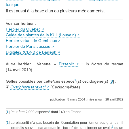
tonique
Il est aussi à la base d'un ou plusieurs médicaments.
Voir sur herbier :
Herbier du Québec
Guide des plantes de la KUL (Louvain)
Herbier virtuel de Gembloux
Herbier de Paris Jussieu
Digitale2 (CBNB de Bailleul)
Autre herbier : Vanette. «
Pissenlit
» in
Notes de terrain
(14 avril 2019)
?
Galles possibles par cette/ces espèce
(s) cécidogène(s)
[
3
]
:
❦
Cystiphora taraxaci
(
Cecidomyiidae
)
publication : 5 mars 2004 ; mise à jour : 28 avril 2022
?
[
1
]
Peut-être 2 000 espèces
dont 140 en France.
[
2
]
Le pissenlit n’a pas besoin de fécondation pour former ses graines ; il
?
les produits souvent par apogamie : faculté de transformer un ovule
ou un