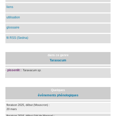
liens
utilisation
glossaire
fil RSS (Sedna)
dans ce genre
Taraxacum
·
pissenlit :
Taraxacum sp.
Quelques
événements phénologiques
floraison 2025, début
(Mouscron)
:
20 mars
floraison 2016, début
(Val de Marque)
: