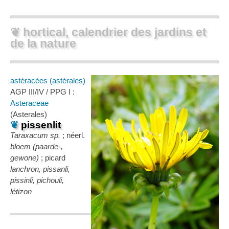
❦ hortical, calendrier des jardins et
de la nature
astéracées (astérales)
AGP III/IV / PPG I :
Asteraceae
(Asterales)
❦
pissenlit
Taraxacum sp.
; néerl.
bloem (paarde-,
gewone)
; picard
lanchron, pissanli,
pissinli, pichouli,
létizon