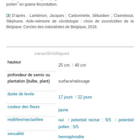
?
pollen
en graine fécondation.
[
3
]
D’après : Lambinon, Jacques ; Carbonnelle, Sébastien ; Claerebout,
Stéphane.
Aide-mémoire de cécidologie : choix de zoocécidies de la
Belgique
. Cercles des naturalistes de Belgique, 2016.
caractéristiques
hauteur
25 cm
/
40 cm
profondeur de semis ou
plantation (bulbe, plant)
surface/ratissage
durée de levée
17 jours
/
22 jours
couleur des fleurs
jaune
mellifère/nectarifère
oui
/
potentiel nectar : 5/5
/
potentiel
pollen : 5/5
sexualité
hermaphrodite