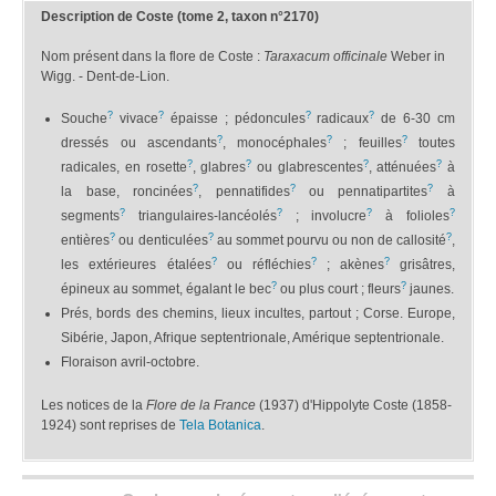
Description de Coste (tome 2, taxon n°2170)
Nom présent dans la flore de Coste :
Taraxacum officinale
Weber in
Wigg. - Dent-de-Lion.
?
?
?
?
Souche
vivace
épaisse ; pédoncules
radicaux
de 6-30 cm
?
?
?
dressés ou ascendants
, monocéphales
; feuilles
toutes
?
?
?
?
radicales, en rosette
, glabres
ou glabrescentes
, atténuées
à
?
?
?
la base, roncinées
, pennatifides
ou pennatipartites
à
?
?
?
?
segments
triangulaires-lancéolés
; involucre
à folioles
?
?
?
entières
ou denticulées
au sommet pourvu ou non de callosité
,
?
?
?
les extérieures étalées
ou réfléchies
; akènes
grisâtres,
?
?
épineux au sommet, égalant le bec
ou plus court ; fleurs
jaunes.
Prés, bords des chemins, lieux incultes, partout ; Corse. Europe,
Sibérie, Japon, Afrique septentrionale, Amérique septentrionale.
Floraison avril-octobre.
Les notices de la
Flore de la France
(1937) d'Hippolyte Coste (1858-
1924) sont reprises de
Tela Botanica
.