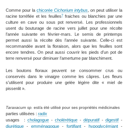
Comme pour la
chicorée
Cichorium intybus
, on peut utiliser la
?
racine torréfiée et les feuilles
fraiches ou blanchies par une
culture en cave ou sous pot renversé. Les professionnels
usent du bouturage de racine vers juillet pour une récolte
l’année suivante en février-mars. Le semis de printemps
permet aussi la récolte dès l’année suivante. Celle-ci est
recommandée avant la floraison, alors que les feuilles sont
encore tendres. On peut aussi couvrir les pieds d’un pot de
terre renversé pour diminuer l’amertume par blanchiment.
Les boutons floraux peuvent se consommer crus ou
conservés dans le vinaigre comme les câpres. Les fleurs
s’utilisent pour produire une gelée légère dite « miel de
pissenlit ».
Taraxacum sp.
est/a été utilisé pour ses propriétés médicinales
parties utilisées :
radix
usages :
cholagogue
-
cholérétique
-
dépuratif
-
digestif
-
diurétique
-
emménagogue
-
fortifiant
-
hypoglycémiant
-