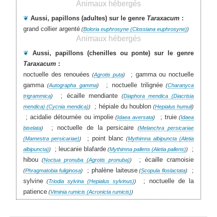
Animaux hébergés
❦
Aussi, papillons (adultes) sur le genre
Taraxacum
:
grand collier argenté
(
Boloria euphrosyne (Clossiana euphrosyne)
)
Animaux hébergés
❦
Aussi, papillons (chenilles ou ponte) sur le genre
Taraxacum
:
noctuelle des renouées
; gamma ou noctuelle
(
Agrotis puta
)
gamma
; noctuelle trilignée
(
Autographa gamma
)
(
Charanyca
; écaille mendiante
trigrammica
)
(
Diaphora mendica (Diacrisia
; hépiale du houblon
mendica) (Cycnia mendica)
)
(
Hepialus humuli
)
; acidalie détournée ou impolie
; truie
(
Idaea aversata
)
(
Idaea
; noctuelle de la persicaire
biselata
)
(
Melanchra persicariae
; point blanc
(Mamestra persicariae)
)
(
Mythimna albipuncta (Aletia
; leucanie blafarde
;
albipuncta)
)
(
Mythimna pallens (Aletia pallens)
)
hibou
; écaille cramoisie
(
Noctua pronuba (Agrotis pronuba)
)
; phalène laiteuse
;
(
Phragmatobia fuliginosa
)
(
Scopula floslactata
)
sylvine
; noctuelle de la
(
Triodia sylvina (Hepialus sylvinus)
)
patience
(
Viminia rumicis (Acronicta rumicis)
)