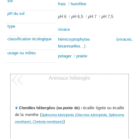
sol
frais
/
humifère
p
H du sol
p
H 6
/
p
H 6,5
/
p
H 7
/
p
H 7,5
type
vivace
classification écologique
hémicryptophytes (vivaces,
bisannuelles...)
usage ou milieu
potager
/
prairie
Animaux hébergés
écaille tigrée ou écaille
❦
Chenilles hébergées (ou ponte de) :
de la menthe (
Spilosoma lubricipeda (Diacrisia lubricipeda, Spilosoma
)
menthastri, Chelonia menthastri)