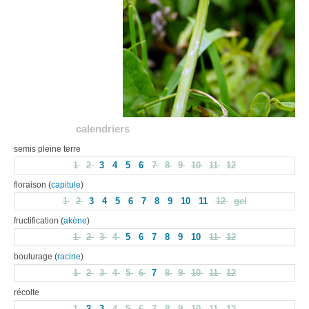
calendriers
semis pleine terre
1
2
3
4
5
6
7
8
9
10
11
12
floraison (
capitule
)
1
2
3
4
5
6
7
8
9
10
11
12
gel
fructification (
akène
)
1
2
3
4
5
6
7
8
9
10
11
12
bouturage (
racine
)
1
2
3
4
5
6
7
8
9
10
11
12
récolte