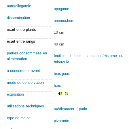
auto/allogamie
apogame
dissémination
anémochore
écart entre plants
10 cm
écart entre rangs
40 cm
parties consommées en
feuilles
/
fleurs
/
racines/rhizome ou
alimentation
tubercule
à consommer avant
trois jours
mode de conservation
frais
exposition
utilisations techniques
médicament
/
purin
type de racine
pivotante