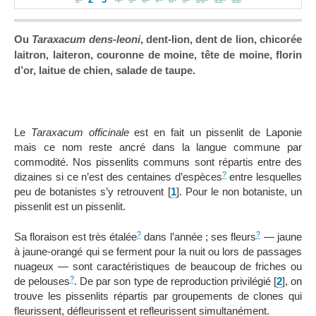
1
2
3
4
5
6
7
8
9
10
11
12
Ou
Taraxacum dens-leoni
, dent-lion, dent de lion, chicorée
laitron, laiteron, couronne de moine, tête de moine, florin
d’or, laitue de chien, salade de taupe.
Le
Taraxacum officinale
est en fait un pissenlit de Laponie
mais ce nom reste ancré dans la langue commune par
commodité. Nos pissenlits communs sont répartis entre des
?
dizaines si ce n’est des centaines d’espèces
entre lesquelles
peu de botanistes s’y retrouvent
[
1
]
. Pour le non botaniste, un
pissenlit est un pissenlit.
?
?
Sa floraison est très étalée
dans l’année ; ses fleurs
— jaune
à jaune-orangé qui se ferment pour la nuit ou lors de passages
nuageux — sont caractéristiques de beaucoup de friches ou
?
de pelouses
. De par son type de reproduction privilégié
[
2
]
, on
trouve les pissenlits répartis par groupements de clones qui
fleurissent, défleurissent et refleurissent simultanément.