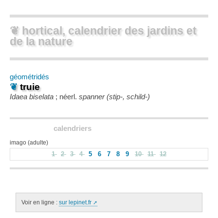
❦ hortical, calendrier des jardins et
de la nature
géométridés
❦
truie
Idaea biselata
; néerl.
spanner (stip-, schild-)
calendriers
imago (adulte)
1
2
3
4
5
6
7
8
9
10
11
12
Voir en ligne :
sur lepinet.fr