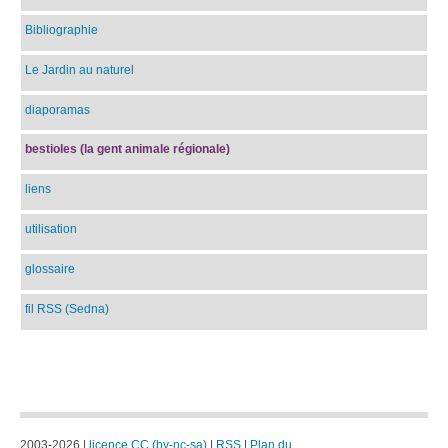
Bibliographie
Le Jardin au naturel
diaporamas
bestioles (la gent animale régionale)
liens
utilisation
glossaire
fil RSS (Sedna)
2003-2026 |
licence CC (by-nc-sa)
|
RSS
|
Plan du