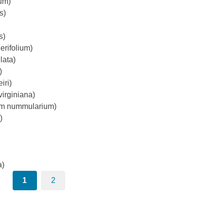
um)
s)
s)
rifolium)
lata)
)
iri)
irginiana)
m nummularium)
)
a)
1
2