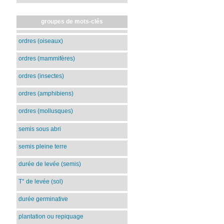
groupes de mots-clés
ordres (oiseaux)
ordres (mammifères)
ordres (insectes)
ordres (amphibiens)
ordres (mollusques)
semis sous abri
semis pleine terre
durée de levée (semis)
T° de levée (sol)
durée germinative
plantation ou repiquage