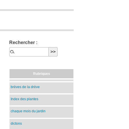
Rechercher :
Rubriques
brèves de la drève
Index des plantes
chaque mois du jardin
dictons