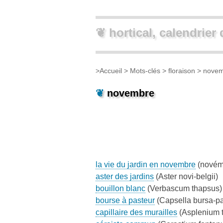
❦ hortical, calendrier 
>
Accueil
> Mots-clés >
floraison
> novem
❦
novembre
la vie du jardin en novembre
(novém
aster des jardins
(Aster novi-belgii)
bouillon blanc
(Verbascum thapsus)
bourse à pasteur
(Capsella bursa-pa
capillaire des murailles
(Asplenium 