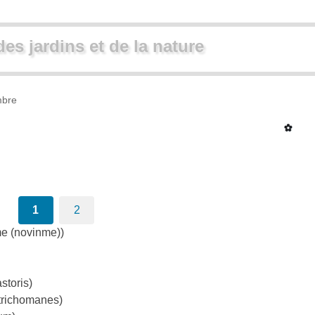
des jardins et de la nature
bre
1
2
e (novinme))
storis)
trichomanes)