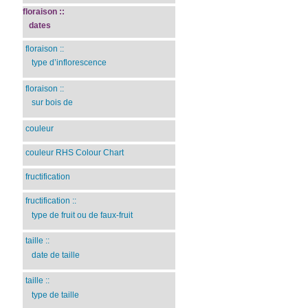
floraison
::
dates
floraison
::
type d’inflorescence
floraison
::
sur bois de
couleur
couleur RHS Colour Chart
fructification
fructification
::
type de fruit ou de faux-fruit
taille
::
date de taille
taille
::
type de taille