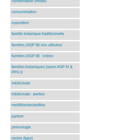
conservation (mode)
consommation
exposition
famille botanique traditionnelle
familles (AGP III) non utilisées
familles (AGP III) : ordres
familles botaniques (selon AGP IV &
PPG I)
médicinale
médicinale : parties
mellifère/nectarifère
parfum
phénologie
racine (type)