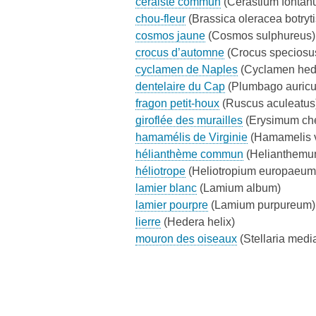
céraiste commun
(Cerastium fontan
chou-fleur
(Brassica oleracea botryti
cosmos jaune
(Cosmos sulphureus)
crocus d’automne
(Crocus speciosu
cyclamen de Naples
(Cyclamen hede
dentelaire du Cap
(Plumbago auricu
fragon petit-houx
(Ruscus aculeatus
giroflée des murailles
(Erysimum che
hamamélis de Virginie
(Hamamelis v
hélianthème commun
(Helianthemu
héliotrope
(Heliotropium europaeum
lamier blanc
(Lamium album)
lamier pourpre
(Lamium purpureum)
lierre
(Hedera helix)
mouron des oiseaux
(Stellaria medi