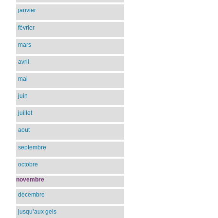
janvier
février
mars
avril
mai
juin
juillet
aout
septembre
octobre
novembre
décembre
jusqu’aux gels