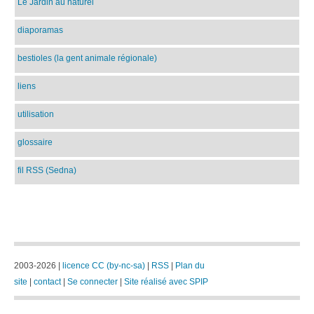
Le Jardin au naturel
diaporamas
bestioles (la gent animale régionale)
liens
utilisation
glossaire
fil RSS (Sedna)
2003-2026 |
licence CC (by-nc-sa)
|
RSS
|
Plan du
site
|
contact
|
Se connecter
|
Site réalisé avec SPIP