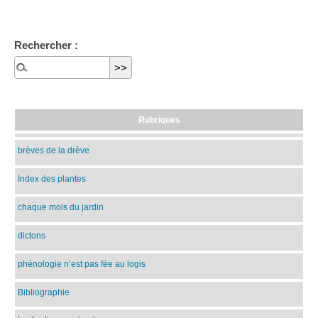
Rechercher :
Rubriques
brèves de la drève
Index des plantes
chaque mois du jardin
dictons
phénologie n’est pas fée au logis
Bibliographie