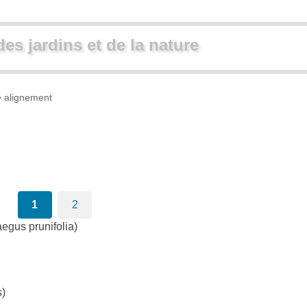
des jardins et de la nature
 alignement
1
2
egus prunifolia)
s)