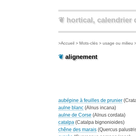
❦ hortical, calendrier 
>
Accueil
> Mots-clés >
usage ou milieu
>
❦
alignement
aubépine à feuilles de prunier
(Crata
aulne blanc
(Alnus incana)
aulne de Corse
(Alnus cordata)
catalpa
(Catalpa bignonioides)
chêne des marais
(Quercus palustri