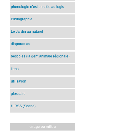
phénologie n’est pas fée au logis
Bibliographie
Le Jardin au naturel
diaporamas
bestioles (la gent animale régionale)
liens
utilisation
glossaire
fil RSS (Sedna)
usage ou milieu