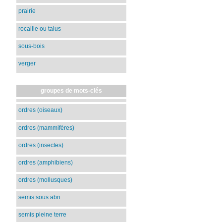
prairie
rocaille ou talus
sous-bois
verger
groupes de mots-clés
ordres (oiseaux)
ordres (mammifères)
ordres (insectes)
ordres (amphibiens)
ordres (mollusques)
semis sous abri
semis pleine terre