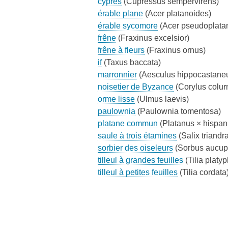
cyprès
(Cupressus sempervirens)
érable plane
(Acer platanoides)
érable sycomore
(Acer pseudoplata
frêne
(Fraxinus excelsior)
frêne à fleurs
(Fraxinus ornus)
if
(Taxus baccata)
marronnier
(Aesculus hippocastane
noisetier de Byzance
(Corylus colur
orme lisse
(Ulmus laevis)
paulownia
(Paulownia tomentosa)
platane commun
(Platanus × hispan
saule à trois étamines
(Salix triandr
sorbier des oiseleurs
(Sorbus aucup
tilleul à grandes feuilles
(Tilia platyp
tilleul à petites feuilles
(Tilia cordata