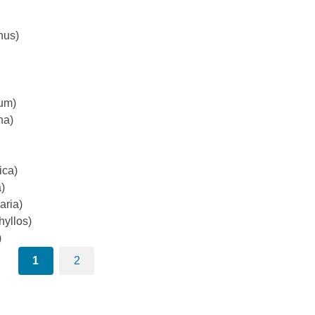
nus)
um)
na)
ica)
a)
aria)
hyllos)
)
1
2