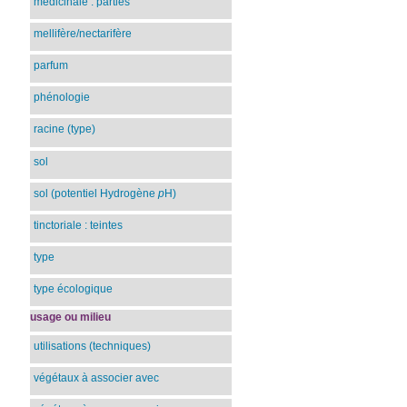
médicinale : parties
mellifère/nectarifère
parfum
phénologie
racine (type)
sol
sol (potentiel Hydrogène
p
H)
tinctoriale : teintes
type
type écologique
usage ou milieu
utilisations (techniques)
végétaux à associer avec