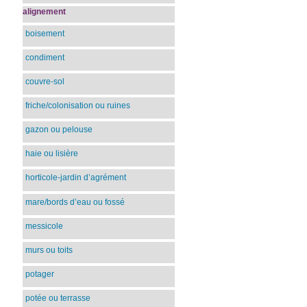
alignement
boisement
condiment
couvre-sol
friche/colonisation ou ruines
gazon ou pelouse
haie ou lisière
horticole-jardin d’agrément
mare/bords d’eau ou fossé
messicole
murs ou toits
potager
potée ou terrasse