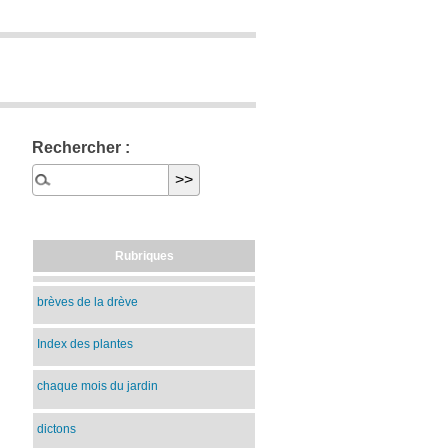
Rechercher :
Rubriques
brèves de la drève
Index des plantes
chaque mois du jardin
dictons