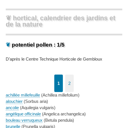
❦ hortical, calendrier des jardins et
de la nature
❦
potentiel pollen : 1/5
D’après le Centre Technique Horticole de Gembloux
1
2
achillée millefeuille
(Achillea millefolium)
alouchier
(Sorbus aria)
ancolie
(Aquilegia vulgaris)
angélique officinale
(Angelica archangelica)
bouleau verruqueux
(Betula pendula)
brunelle
(Prunella vulgaris)