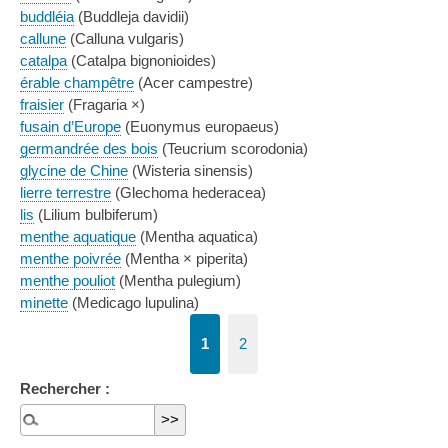
buddléia
(Buddleja davidii)
callune
(Calluna vulgaris)
catalpa
(Catalpa bignonioides)
érable champêtre
(Acer campestre)
fraisier
(Fragaria ×)
fusain d’Europe
(Euonymus europaeus)
germandrée des bois
(Teucrium scorodonia)
glycine de Chine
(Wisteria sinensis)
lierre terrestre
(Glechoma hederacea)
lis
(Lilium bulbiferum)
menthe aquatique
(Mentha aquatica)
menthe poivrée
(Mentha × piperita)
menthe pouliot
(Mentha pulegium)
minette
(Medicago lupulina)
1
2
Rechercher :