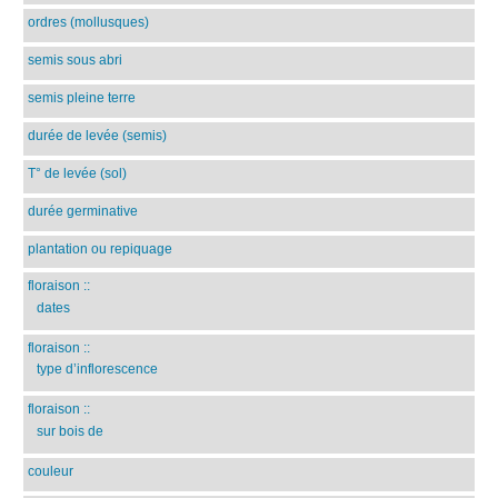
ordres (mollusques)
semis sous abri
semis pleine terre
durée de levée (semis)
T° de levée (sol)
durée germinative
plantation ou repiquage
floraison
::
dates
floraison
::
type d’inflorescence
floraison
::
sur bois de
couleur