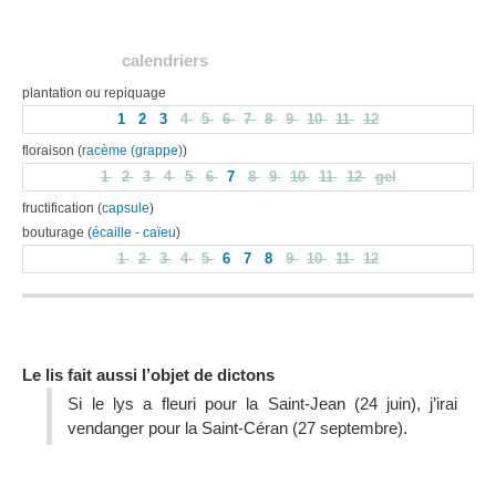
calendriers
plantation ou repiquage
1
2
3
4
5
6
7
8
9
10
11
12
floraison (
racème (grappe)
)
1
2
3
4
5
6
7
8
9
10
11
12
gel
fructification (
capsule
)
bouturage (
écaille - caïeu
)
1
2
3
4
5
6
7
8
9
10
11
12
Le lis fait aussi l’objet de dictons
Si le lys a fleuri pour la Saint-Jean (24 juin), j’irai
vendanger pour la Saint-Céran (27 septembre).