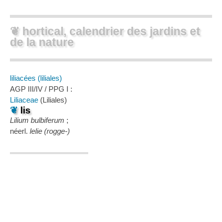
❦ hortical, calendrier des jardins et
de la nature
liliacées (liliales)
AGP III/IV / PPG I :
Liliaceae
(Liliales)
❦
lis
Lilium bulbiferum
;
néerl.
lelie (rogge-)