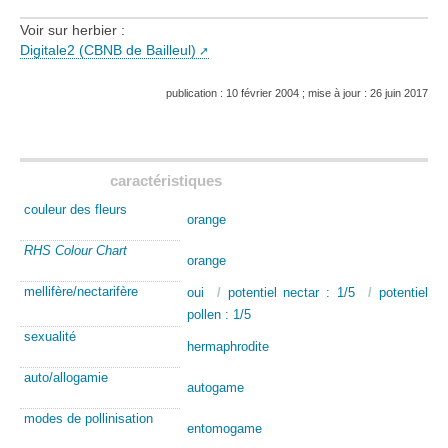
Voir sur herbier :
Digitale2 (CBNB de Bailleul)
publication : 10 février 2004 ; mise à jour : 26 juin 2017
caractéristiques
couleur des fleurs
orange
RHS Colour Chart
orange
mellifère/nectarifère
oui
/
potentiel nectar : 1/5
/
potentiel
pollen : 1/5
sexualité
hermaphrodite
auto/allogamie
autogame
modes de pollinisation
entomogame