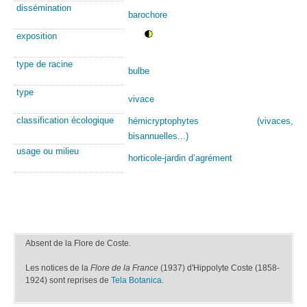
dissémination
barochore
exposition
type de racine
bulbe
type
vivace
classification écologique
hémicryptophytes (vivaces,
bisannuelles...)
usage ou milieu
horticole-jardin d’agrément
Absent de la Flore de Coste.
Les notices de la
Flore de la France
(1937) d'Hippolyte Coste (1858-
1924) sont reprises de
Tela Botanica
.