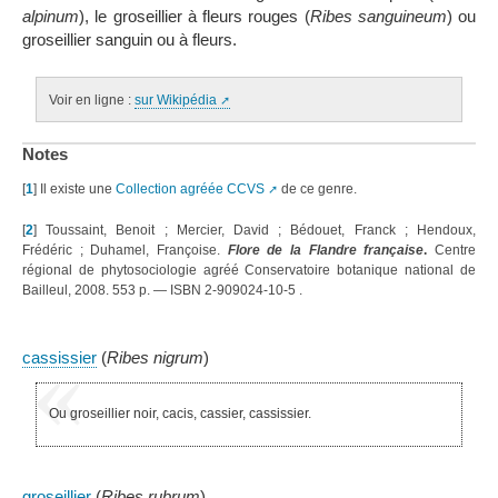
alpinum
), le groseillier à fleurs rouges (
Ribes sanguineum
) ou
groseillier sanguin ou à fleurs.
Voir en ligne :
sur Wikipédia
Notes
[
1
]
Il existe une
Collection agréée CCVS
de ce genre.
[
2
]
Toussaint, Benoit ; Mercier, David ; Bédouet, Franck ; Hendoux,
Frédéric ; Duhamel, Françoise.
Flore de la Flandre française
.
Centre
régional de phytosociologie agréé Conservatoire botanique national de
Bailleul, 2008. 553 p. — ISBN 2-909024-10-5
.
cassissier
(
Ribes nigrum
)
Ou groseillier noir, cacis, cassier, cassissier.
groseillier
(
Ribes rubrum
)