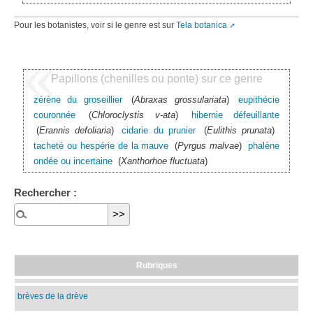
Pour les botanistes, voir si le genre est sur
Tela botanica
Papillons (chenilles ou ponte) sur ce genre
zérène du groseillier
(
Abraxas grossulariata
)
eupithécie
couronnée
(
Chloroclystis v-ata
)
hibernie défeuillante
(
Erannis defoliaria
)
cidarie du prunier
(
Eulithis prunata
)
tacheté ou hespérie de la mauve
(
Pyrgus malvae
)
phalène
ondée ou incertaine
(
Xanthorhoe fluctuata
)
Rechercher :
Rubriques
brèves de la drève