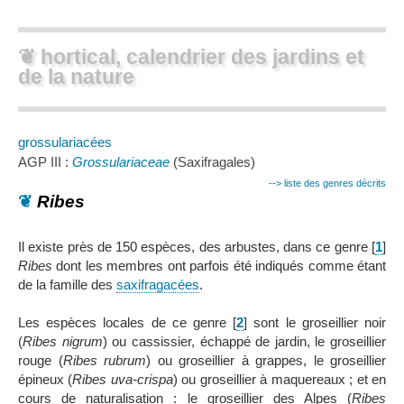
❦ hortical, calendrier des jardins et
de la nature
grossulariacées
AGP III :
Grossulariaceae
(Saxifragales)
--> liste des genres décrits
❦
Ribes
Il existe près de 150 espèces, des arbustes, dans ce genre
[
1
]
Ribes
dont les membres ont parfois été indiqués comme étant
de la famille des
saxifragacées
.
Les espèces locales de ce genre
[
2
]
sont le groseillier noir
(
Ribes nigrum
) ou cassissier, échappé de jardin, le groseillier
rouge (
Ribes rubrum
) ou groseillier à grappes, le groseillier
épineux (
Ribes uva-crispa
) ou groseillier à maquereaux ; et en
cours de naturalisation : le groseillier des Alpes (
Ribes