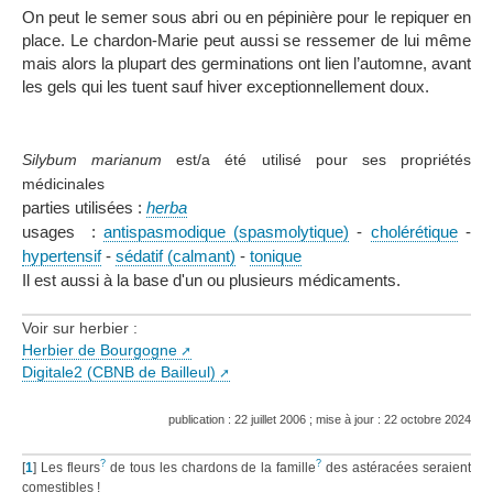
On peut le semer sous abri ou en pépinière pour le repiquer en
place. Le chardon-Marie peut aussi se ressemer de lui même
mais alors la plupart des germinations ont lien l’automne, avant
les gels qui les tuent sauf hiver exceptionnellement doux.
Silybum marianum
est/a été utilisé pour ses propriétés
médicinales
parties utilisées :
herba
usages :
antispasmodique (spasmolytique)
-
cholérétique
-
hypertensif
-
sédatif (calmant)
-
tonique
Il est aussi à la base d'un ou plusieurs médicaments.
Voir sur herbier :
Herbier de Bourgogne
Digitale2 (CBNB de Bailleul)
publication : 22 juillet 2006 ; mise à jour : 22 octobre 2024
?
?
[
1
]
Les fleurs
de tous les chardons de la famille
des astéracées seraient
comestibles !