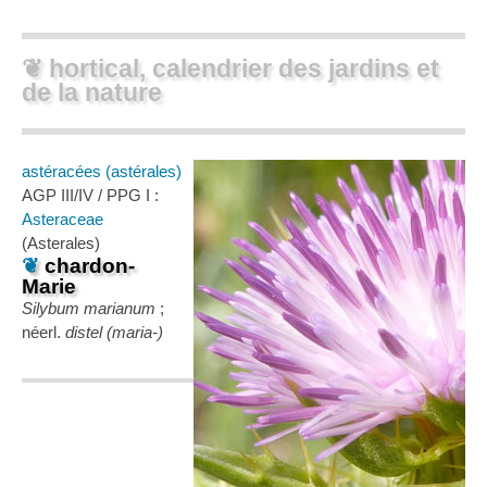
❦ hortical, calendrier des jardins et
de la nature
astéracées (astérales)
AGP III/IV / PPG I :
Asteraceae
(Asterales)
❦
chardon-
Marie
Silybum marianum
;
néerl.
distel (maria-)