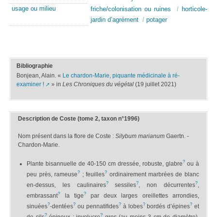
usage ou milieu
friche/colonisation ou ruines
/
horticole-
jardin d’agrément
/
potager
Bibliographie
Bonjean, Alain. «
Le chardon-Marie, piquante médicinale à ré-
examiner !
» in
Les Chroniques du végétal
(19 juillet 2021)
Description de Coste (tome 2, taxon n°1996)
Nom présent dans la flore de Coste :
Silybum marianum
Gaertn. -
Chardon-Marie.
?
Plante bisannuelle de 40-150 cm dressée, robuste, glabre
ou à
?
?
peu près, rameuse
; feuilles
ordinairement marbrées de blanc
?
?
?
en-dessus, les caulinaires
sessiles
, non décurrentes
,
?
?
embrassant
la tige
par deux larges oreillettes arrondies,
?
?
?
?
?
sinuées
-dentées
ou pennatifides
à lobes
bordés d’épines
et
?
?
de cils
épineux ; involucre
gros (au moins 3 cm de diamètre),