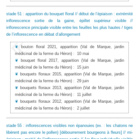
stade 51 : apparition du bouquet floral // début de l’épiaison : extrémité
inflorescence sortie de la gaine, épillet supérieur visible //
inflorescence principale visible entre les feuilles les plus hautes / tiges
de l’inflorescence en débat d’allongement
❦
bouton floral 2021, apparition
(Val de Marque, jardin
médicinal de la ferme du Héron)
:
10 mai
❦
bouquet floral 2017, apparition
(Val de Marque, jardin
médicinal de la ferme du Héron)
:
15 juin
❦
bouquets floraux 2015, apparition
(Val de Marque, jardin
médicinal de la ferme du Héron)
:
29 juin
❦
bouquets floraux 2013, apparition
(Val de Marque, jardin
médicinal de la ferme du Héron)
:
11 juillet
❦
bouquets floraux 2012, apparition
(Val de Marque, jardin
médicinal de la ferme du Héron)
:
2 juillet
stade 55 : inflorescences visibles non épanouies (ex. : les chatons ne
libèrent pas encore le pollen) [débourrement bourgeons à fleurs] // mi-