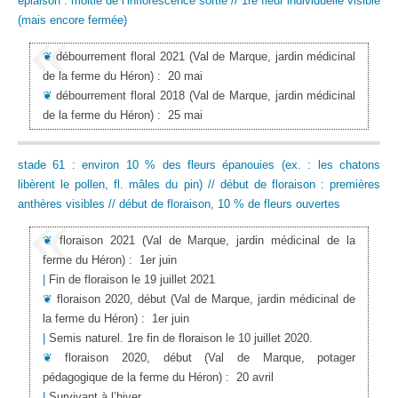
épiaison : moitié de l’inflorescence sortie // 1re fleur individuelle visible
(mais encore fermée)
❦
débourrement floral 2021
(Val de Marque, jardin médicinal
de la ferme du Héron)
:
20 mai
❦
débourrement floral 2018
(Val de Marque, jardin médicinal
de la ferme du Héron)
:
25 mai
stade 61 : environ 10 % des fleurs épanouies (ex. : les chatons
libèrent le pollen, fl. mâles du pin) // début de floraison : premières
anthères visibles // début de floraison, 10 % de fleurs ouvertes
❦
floraison 2021
(Val de Marque, jardin médicinal de la
ferme du Héron)
:
1er juin
|
Fin de floraison le 19 juillet 2021
❦
floraison 2020, début
(Val de Marque, jardin médicinal de
la ferme du Héron)
:
1er juin
|
Semis naturel. 1re fin de floraison le 10 juillet 2020.
❦
floraison 2020, début
(Val de Marque, potager
pédagogique de la ferme du Héron)
:
20 avril
|
Survivant à l’hiver