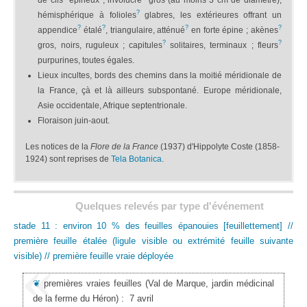
?
hémisphérique à folioles
glabres, les extérieures offrant un
?
?
?
?
appendice
étalé
, triangulaire, atténué
en forte épine ; akènes
?
?
gros, noirs, ruguleux ; capitules
solitaires, terminaux ; fleurs
purpurines, toutes égales.
Lieux incultes, bords des chemins dans la moitié méridionale de
la France, çà et là ailleurs subspontané. Europe méridionale,
Asie occidentale, Afrique septentrionale.
Floraison juin-aout.
Les notices de la
Flore de la France
(1937) d'Hippolyte Coste (1858-
1924) sont reprises de
Tela Botanica
.
Quelques relevés par type d'événement
stade 11 : environ 10 % des feuilles épanouies [feuillettement] //
première feuille étalée (ligule visible ou extrémité feuille suivante
visible) // première feuille vraie déployée
❦
premières vraies feuilles
(Val de Marque, jardin médicinal
de la ferme du Héron)
:
7 avril