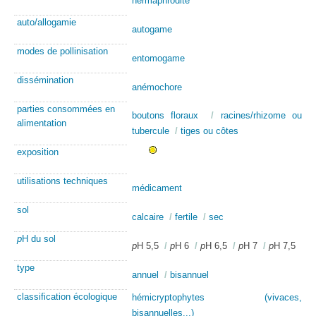
hermaphrodite
auto/allogamie
autogame
modes de pollinisation
entomogame
dissémination
anémochore
parties consommées en
boutons floraux
/
racines/rhizome ou
alimentation
tubercule
/
tiges ou côtes
exposition
utilisations techniques
médicament
sol
calcaire
/
fertile
/
sec
p
H du sol
p
H 5,5
/
p
H 6
/
p
H 6,5
/
p
H 7
/
p
H 7,5
type
annuel
/
bisannuel
classification écologique
hémicryptophytes (vivaces,
bisannuelles...)