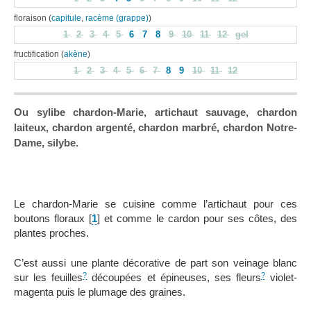
floraison (
capitule
,
racème (grappe)
)
1
2
3
4
5
6
7
8
9
10
11
12
gel
fructification (
akène
)
1
2
3
4
5
6
7
8
9
10
11
12
Ou sylibe chardon-Marie, artichaut sauvage, chardon
laiteux, chardon argenté, chardon marbré, chardon Notre-
Dame, silybe.
Le chardon-Marie se cuisine comme l’artichaut pour ces
boutons floraux
[
1
]
et comme le cardon pour ses côtes, des
plantes proches.
C’est aussi une plante décorative de part son veinage blanc
?
?
sur les feuilles
découpées et épineuses, ses fleurs
violet-
magenta puis le plumage des graines.