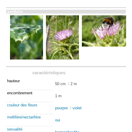
portfolio
caractéristiques
hauteur
50 cm
/
2 m
encombrement
1 m
couleur des fleurs
pourpre
/
violet
mellifère/nectarifère
oui
sexualité