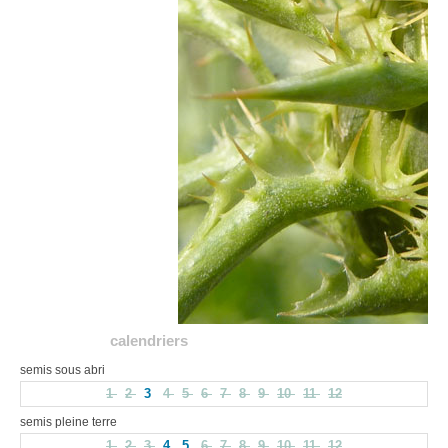
calendriers
semis sous abri
1
2
3
4
5
6
7
8
9
10
11
12
semis pleine terre
1
2
3
4
5
6
7
8
9
10
11
12