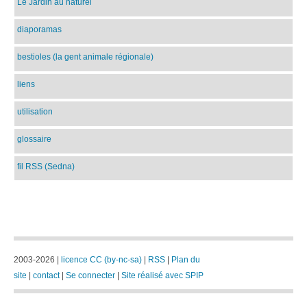
Le Jardin au naturel
diaporamas
bestioles (la gent animale régionale)
liens
utilisation
glossaire
fil RSS (Sedna)
2003-2026 |
licence CC (by-nc-sa)
|
RSS
|
Plan du
site
|
contact
|
Se connecter
|
Site réalisé avec SPIP