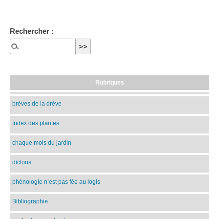
Rechercher :
Rubriques
brèves de la drève
Index des plantes
chaque mois du jardin
dictons
phénologie n’est pas fée au logis
Bibliographie