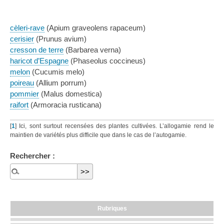
cèleri-rave
(Apium graveolens rapaceum)
cerisier
(Prunus avium)
cresson de terre
(Barbarea verna)
haricot d’Espagne
(Phaseolus coccineus)
melon
(Cucumis melo)
poireau
(Allium porrum)
pommier
(Malus domestica)
raifort
(Armoracia rusticana)
[
1
]
Ici, sont surtout recensées des plantes cultivées. L’allogamie rend le
maintien de variétés plus difficile que dans le cas de l’autogamie.
Rechercher :
Rubriques