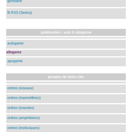
glossaire
fil RSS (Sedna)
pollinisation : auto & allogamie
autogame
allogame
apogame
groupes de mots-clés
ordres (oiseaux)
ordres (mammifères)
ordres (insectes)
ordres (amphibiens)
ordres (mollusques)