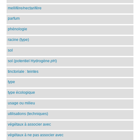
mellifère/nectarifère
parfum
phénologie
racine (type)
sol
sol (potentiel Hydrogène
p
H)
tinctoriale : teintes
type
type écologique
usage ou milieu
utilisations (techniques)
végétaux à associer avec
végétaux à ne pas associer avec