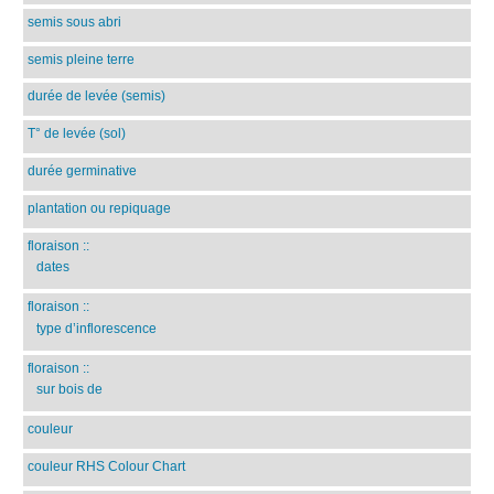
semis sous abri
semis pleine terre
durée de levée (semis)
T° de levée (sol)
durée germinative
plantation ou repiquage
floraison
::
dates
floraison
::
type d’inflorescence
floraison
::
sur bois de
couleur
couleur RHS Colour Chart