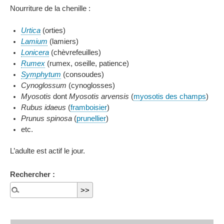
Nourriture de la chenille :
Urtica
(orties)
Lamium
(lamiers)
Lonicera
(chèvrefeuilles)
Rumex
(rumex, oseille, patience)
Symphytum
(consoudes)
Cynoglossum
(cynoglosses)
Myosotis
dont
Myosotis arvensis
(
myosotis des champs
)
Rubus idaeus
(
framboisier
)
Prunus spinosa
(
prunellier
)
etc.
L’adulte est actif le jour.
Rechercher :