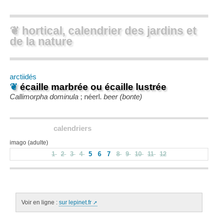
❦ hortical, calendrier des jardins et
de la nature
arctiidés
❦
écaille marbrée ou écaille lustrée
Callimorpha dominula
; néerl.
beer (bonte)
calendriers
imago (adulte)
1
2
3
4
5
6
7
8
9
10
11
12
Voir en ligne :
sur lepinet.fr