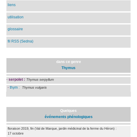
liens
utilisation
glossaire
fil RSS (Sedna)
dans ce genre
Thymus
·
serpolet :
Thymus serpyllum
·
thym :
Thymus vulgaris
Quelques
événements phénologiques
floraison 2019, fin
(Val de Marque, jardin médicinal de la ferme du Héron)
:
17 octobre