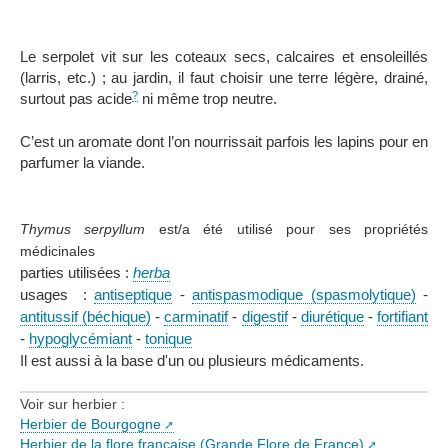
Le serpolet vit sur les coteaux secs, calcaires et ensoleillés
(larris, etc.) ; au jardin, il faut choisir une terre légère, drainé,
?
surtout pas acide
ni même trop neutre.
C’est un aromate dont l’on nourrissait parfois les lapins pour en
parfumer la viande.
Thymus serpyllum
est/a été utilisé pour ses propriétés
médicinales
parties utilisées :
herba
usages :
antiseptique
-
antispasmodique (spasmolytique)
-
antitussif (béchique)
-
carminatif
-
digestif
-
diurétique
-
fortifiant
-
hypoglycémiant
-
tonique
Il est aussi à la base d'un ou plusieurs médicaments.
Voir sur herbier :
Herbier de Bourgogne
Herbier de la flore française (Grande Flore de France)