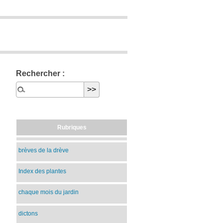
Rechercher :
Rubriques
brèves de la drève
Index des plantes
chaque mois du jardin
dictons