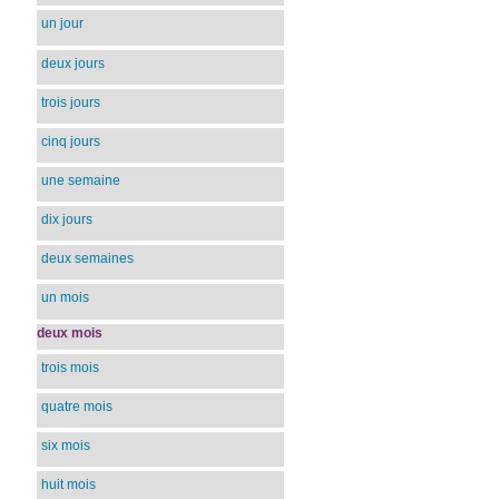
un jour
deux jours
trois jours
cinq jours
une semaine
dix jours
deux semaines
un mois
deux mois
trois mois
quatre mois
six mois
huit mois