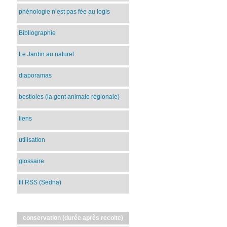
phénologie n’est pas fée au logis
Bibliographie
Le Jardin au naturel
diaporamas
bestioles (la gent animale régionale)
liens
utilisation
glossaire
fil RSS (Sedna)
conservation (durée après recolte)