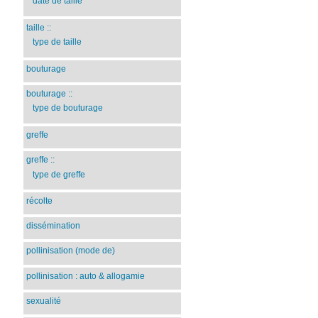
date de taille
taille
::
type de taille
bouturage
bouturage
::
type de bouturage
greffe
greffe
::
type de greffe
récolte
dissémination
pollinisation (mode de)
pollinisation : auto & allogamie
sexualité