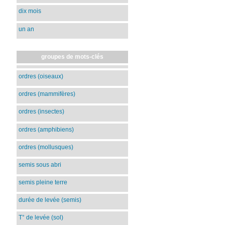
dix mois
un an
groupes de mots-clés
ordres (oiseaux)
ordres (mammifères)
ordres (insectes)
ordres (amphibiens)
ordres (mollusques)
semis sous abri
semis pleine terre
durée de levée (semis)
T° de levée (sol)