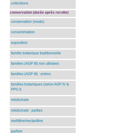
collections
conservation (durée après recolte)
conservation (mode)
consommation
exposition
famille botanique traditionnelle
familles (AGP III) non utilisées
familles (AGP III) : ordres
familles botaniques (selon AGP IV &
PPG I)
médicinale
médicinale : parties
mellifère/nectarifère
parfum