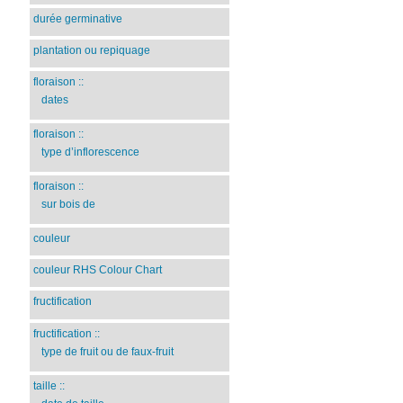
durée germinative
plantation ou repiquage
floraison
::
dates
floraison
::
type d’inflorescence
floraison
::
sur bois de
couleur
couleur RHS Colour Chart
fructification
fructification
::
type de fruit ou de faux-fruit
taille
::