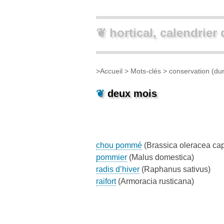
❦ hortical, calendrier 
>
Accueil
> Mots-clés >
conservation (dur
❦
deux mois
chou pommé
(Brassica oleracea cap
pommier
(Malus domestica)
radis d’hiver
(Raphanus sativus)
raifort
(Armoracia rusticana)