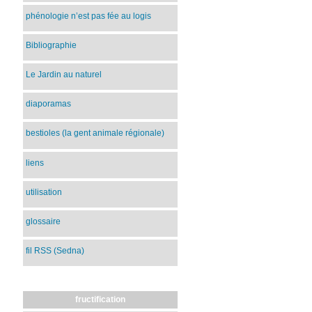
phénologie n’est pas fée au logis
Bibliographie
Le Jardin au naturel
diaporamas
bestioles (la gent animale régionale)
liens
utilisation
glossaire
fil RSS (Sedna)
fructification