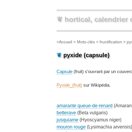
❦ hortical, calendrier 
>
Accueil
> Mots-clés >
fructification
> pyx
❦
pyxide (capsule)
Capsule
(fruit) s’ouvrant par un couverc
Pyxide_(fruit)
sur Wikipédia.
amarante queue-de-renard
(Amarant
betterave
(Beta vulgaris)
jusquiame
(Hyoscyamus niger)
mouron rouge
(Lysimachia arvensis