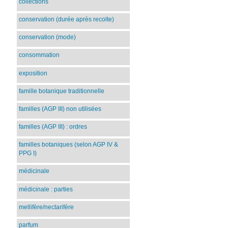
collections
conservation (durée après recolte)
conservation (mode)
consommation
exposition
famille botanique traditionnelle
familles (AGP III) non utilisées
familles (AGP III) : ordres
familles botaniques (selon AGP IV &
PPG I)
médicinale
médicinale : parties
mellifère/nectarifère
parfum