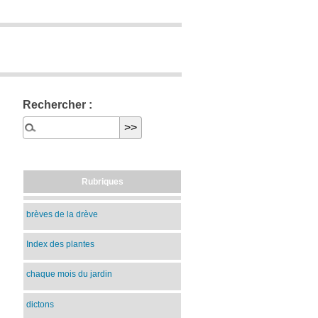
Rechercher :
Rubriques
brèves de la drève
Index des plantes
chaque mois du jardin
dictons