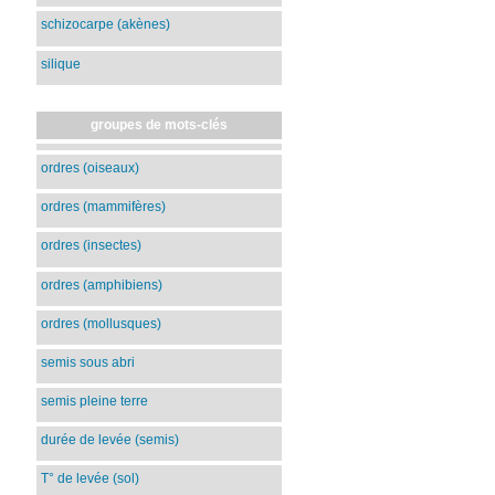
schizocarpe (akènes)
silique
groupes de mots-clés
ordres (oiseaux)
ordres (mammifères)
ordres (insectes)
ordres (amphibiens)
ordres (mollusques)
semis sous abri
semis pleine terre
durée de levée (semis)
T° de levée (sol)