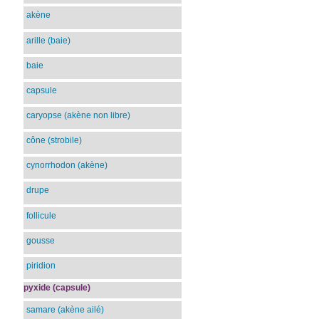
akène
arille (baie)
baie
capsule
caryopse (akène non libre)
cône (strobile)
cynorrhodon (akène)
drupe
follicule
gousse
piridion
pyxide (capsule)
samare (akène ailé)