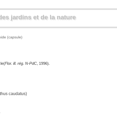
des jardins et de la nature
ide (capsule)
le(
Flor. ill. rég. N-PdC
, 1996).
hus caudatus)
)