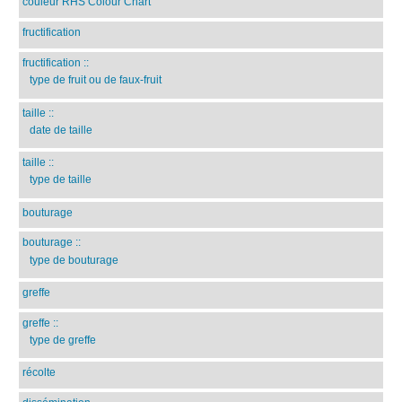
couleur RHS Colour Chart
fructification
fructification
::
type de fruit ou de faux-fruit
taille
::
date de taille
taille
::
type de taille
bouturage
bouturage
::
type de bouturage
greffe
greffe
::
type de greffe
récolte