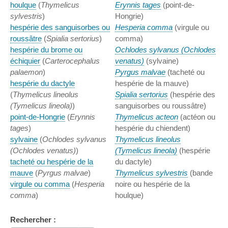
houlque
(
Thymelicus
Erynnis tages
(point-de-
sylvestris
)
Hongrie)
hespérie des sanguisorbes ou
Hesperia comma
(virgule ou
roussâtre
(
Spialia sertorius
)
comma)
hespérie du brome ou
Ochlodes sylvanus (Ochlodes
échiquier
(
Carterocephalus
venatus)
(sylvaine)
palaemon
)
Pyrgus malvae
(tacheté ou
hespérie du dactyle
hespérie de la mauve)
(
Thymelicus lineolus
Spialia sertorius
(hespérie des
(Tymelicus lineola)
)
sanguisorbes ou roussâtre)
point-de-Hongrie
(
Erynnis
Thymelicus acteon
(actéon ou
tages
)
hespérie du chiendent)
sylvaine
(
Ochlodes sylvanus
Thymelicus lineolus
(Ochlodes venatus)
)
(Tymelicus lineola)
(hespérie
tacheté ou hespérie de la
du dactyle)
mauve
(
Pyrgus malvae
)
Thymelicus sylvestris
(bande
virgule ou comma
(
Hesperia
noire ou hespérie de la
comma
)
houlque)
Rechercher :