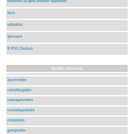
bestioles (la gent animale régionale)
liens
utilisation
glossaire
fil RSS (Sedna)
familles (insectes)
aeschnidés
caloptérygidés
coenagrionidés
cordulégastridés
cordulidés
gomphidés