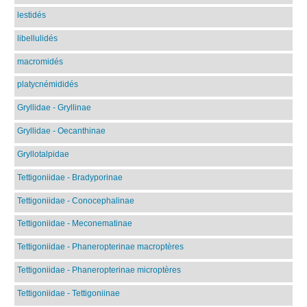
lestidés
libellulidés
macromidés
platycnémididés
Gryllidae - Gryllinae
Gryllidae - Oecanthinae
Gryllotalpidae
Tettigoniidae - Bradyporinae
Tettigoniidae - Conocephalinae
Tettigoniidae - Meconematinae
Tettigoniidae - Phaneropterinae macroptères
Tettigoniidae - Phaneropterinae microptères
Tettigoniidae - Tettigoniinae