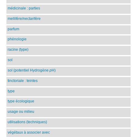
médicinale : parties
mellifère/nectarifère
parfum
phénologie
racine (type)
sol
sol (potentiel Hydrogène
p
H)
tinctoriale : teintes
type
type écologique
usage ou milieu
utilisations (techniques)
végétaux à associer avec