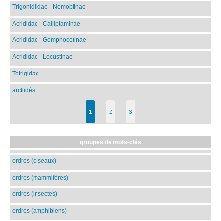
Trigonidiidae - Nemobiinae
Acrididae - Calliptaminae
Acrididae - Gomphocerinae
Acrididae - Locustinae
Tetrigidae
arctiidés
1
2
3
groupes de mots-clés
ordres (oiseaux)
ordres (mammifères)
ordres (insectes)
ordres (amphibiens)