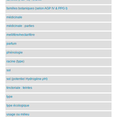
familles botaniques (selon AGP IV & PPG I)
médicinale
médicinale : parties
mellifère/nectarifère
parfum
phénologie
racine (type)
sol
sol (potentiel Hydrogène
p
H)
tinctoriale : teintes
type
type écologique
usage ou milieu