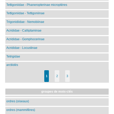
Tettigoniidae - Phaneropterinae microptères
Tettigoniidae - Tettigoniinae
Trigonidiidae - Nemobiinae
Acrididae - Calliptaminae
Acrididae - Gomphocerinae
Acrididae - Locustinae
Tetrigidae
arctiidés
1
2
3
groupes de mots-clés
ordres (oiseaux)
ordres (mammifères)