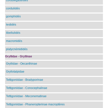
cordulégastridés
cordulidés
gomphidés
lestidés
libellulidés
macromidés
platycnémididés
Gryllidae - Gryllinae
Gryllidae - Oecanthinae
Gryllotalpidae
Tettigoniidae - Bradyporinae
Tettigoniidae - Conocephalinae
Tettigoniidae - Meconematinae
Tettigoniidae - Phaneropterinae macroptères