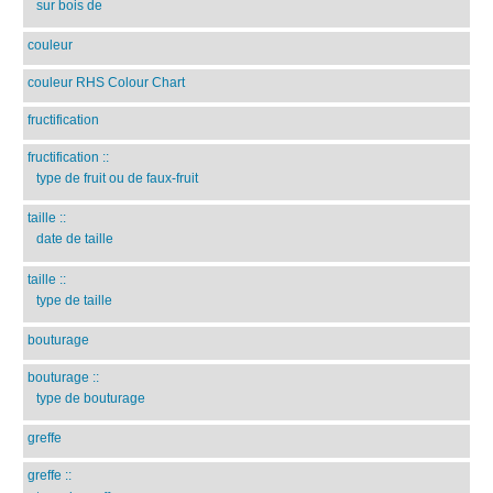
sur bois de
couleur
couleur RHS Colour Chart
fructification
fructification
::
type de fruit ou de faux-fruit
taille
::
date de taille
taille
::
type de taille
bouturage
bouturage
::
type de bouturage
greffe
greffe
::