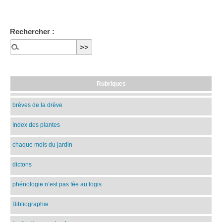
Rechercher :
Rubriques
brèves de la drève
Index des plantes
chaque mois du jardin
dictons
phénologie n’est pas fée au logis
Bibliographie