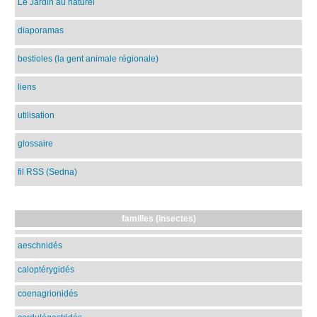
Le Jardin au naturel
diaporamas
bestioles (la gent animale régionale)
liens
utilisation
glossaire
fil RSS (Sedna)
familles (insectes)
aeschnidés
caloptérygidés
coenagrionidés