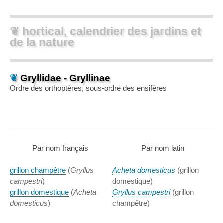
❦ hortical, calendrier des jardins et
de la nature
❦
Gryllidae - Gryllinae
Ordre des orthoptères, sous-ordre des ensifères
Par nom français
Par nom latin
grillon champêtre
(
Gryllus
Acheta domesticus
(grillon
campestri
)
domestique)
grillon domestique
(
Acheta
Gryllus campestri
(grillon
domesticus
)
champêtre)