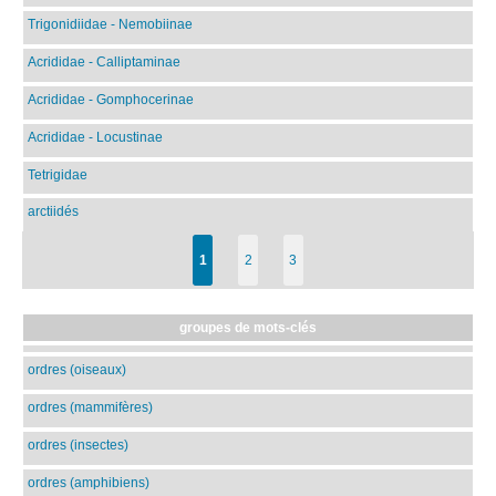
Trigonidiidae - Nemobiinae
Acrididae - Calliptaminae
Acrididae - Gomphocerinae
Acrididae - Locustinae
Tetrigidae
arctiidés
1
2
3
groupes de mots-clés
ordres (oiseaux)
ordres (mammifères)
ordres (insectes)
ordres (amphibiens)