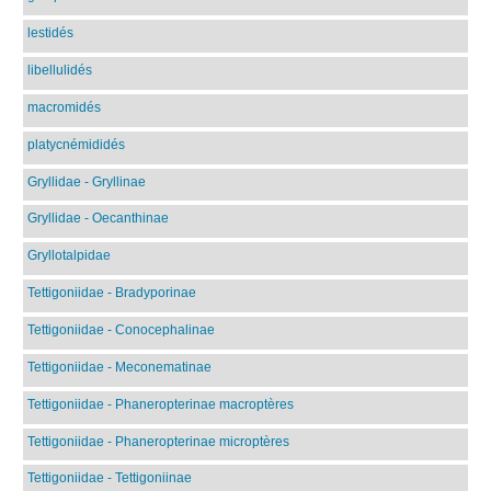
lestidés
libellulidés
macromidés
platycnémididés
Gryllidae - Gryllinae
Gryllidae - Oecanthinae
Gryllotalpidae
Tettigoniidae - Bradyporinae
Tettigoniidae - Conocephalinae
Tettigoniidae - Meconematinae
Tettigoniidae - Phaneropterinae macroptères
Tettigoniidae - Phaneropterinae microptères
Tettigoniidae - Tettigoniinae