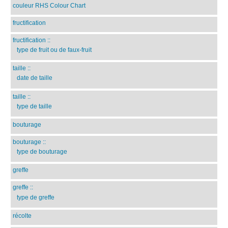
couleur RHS Colour Chart
fructification
fructification
::
type de fruit ou de faux-fruit
taille
::
date de taille
taille
::
type de taille
bouturage
bouturage
::
type de bouturage
greffe
greffe
::
type de greffe
récolte