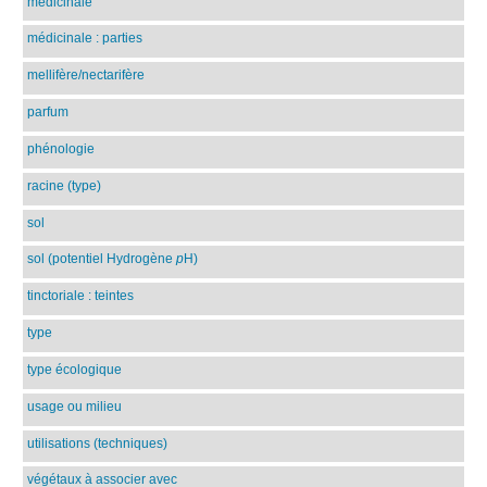
médicinale
médicinale : parties
mellifère/nectarifère
parfum
phénologie
racine (type)
sol
sol (potentiel Hydrogène
p
H)
tinctoriale : teintes
type
type écologique
usage ou milieu
utilisations (techniques)
végétaux à associer avec