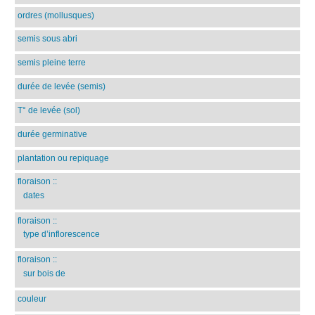
ordres (mollusques)
semis sous abri
semis pleine terre
durée de levée (semis)
T° de levée (sol)
durée germinative
plantation ou repiquage
floraison
::
dates
floraison
::
type d’inflorescence
floraison
::
sur bois de
couleur