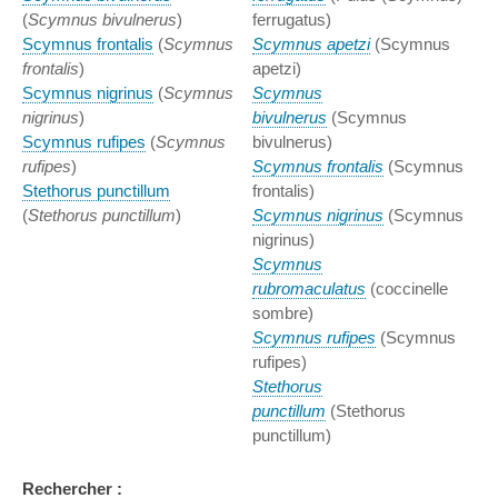
(
Scymnus bivulnerus
)
ferrugatus)
Scymnus frontalis
(
Scymnus
Scymnus apetzi
(Scymnus
frontalis
)
apetzi)
Scymnus nigrinus
(
Scymnus
Scymnus
nigrinus
)
bivulnerus
(Scymnus
Scymnus rufipes
(
Scymnus
bivulnerus)
rufipes
)
Scymnus frontalis
(Scymnus
Stethorus punctillum
frontalis)
(
Stethorus punctillum
)
Scymnus nigrinus
(Scymnus
nigrinus)
Scymnus
rubromaculatus
(coccinelle
sombre)
Scymnus rufipes
(Scymnus
rufipes)
Stethorus
punctillum
(Stethorus
punctillum)
Rechercher :