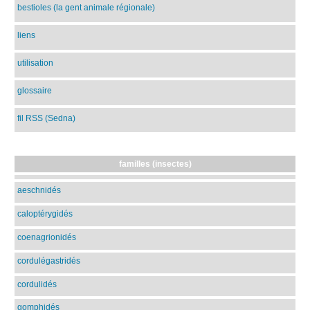
bestioles (la gent animale régionale)
liens
utilisation
glossaire
fil RSS (Sedna)
familles (insectes)
aeschnidés
caloptérygidés
coenagrionidés
cordulégastridés
cordulidés
gomphidés