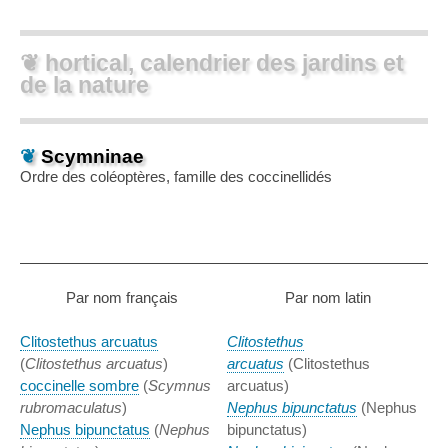
❦ hortical, calendrier des jardins et
de la nature
❦
Scymninae
Ordre des coléoptères, famille des coccinellidés
Par nom français
Par nom latin
Clitostethus arcuatus
Clitostethus
(
Clitostethus arcuatus
)
arcuatus
(Clitostethus
coccinelle sombre
(
Scymnus
arcuatus)
rubromaculatus
)
Nephus bipunctatus
(Nephus
Nephus bipunctatus
(
Nephus
bipunctatus)