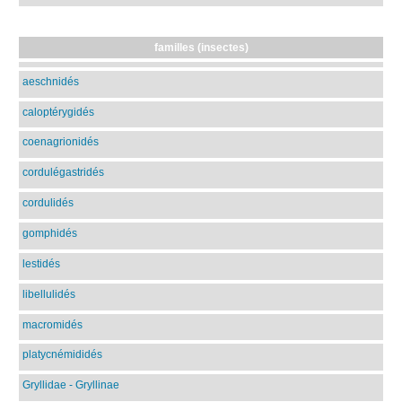
familles (insectes)
aeschnidés
caloptérygidés
coenagrionidés
cordulégastridés
cordulidés
gomphidés
lestidés
libellulidés
macromidés
platycnémididés
Gryllidae - Gryllinae