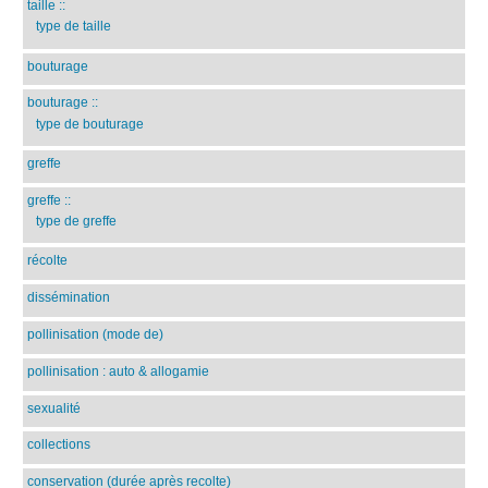
taille
::
type de taille
bouturage
bouturage
::
type de bouturage
greffe
greffe
::
type de greffe
récolte
dissémination
pollinisation (mode de)
pollinisation : auto & allogamie
sexualité
collections
conservation (durée après recolte)