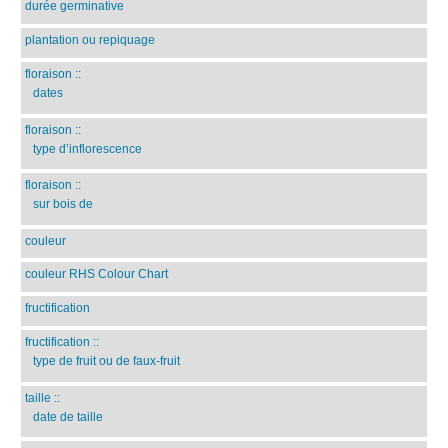
durée germinative
plantation ou repiquage
floraison
::
dates
floraison
::
type d’inflorescence
floraison
::
sur bois de
couleur
couleur RHS Colour Chart
fructification
fructification
::
type de fruit ou de faux-fruit
taille
::
date de taille