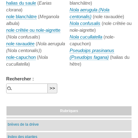
halias du saule
(
Earias
blanchâtre)
clorana
)
Nola aerugula (Nola
nole blanchâtre
(
Meganola
centonalis)
(nole ravaudée)
albula
)
Nola confusalis
(nole crêtée ou
nole crêtée ou nole-aigrette
nole-aigrette)
(
Nola confusalis
)
Nola cucullatella
(nole-
nole ravaudée
(
Nola aerugula
capuchon)
(Nola centonalis)
)
Pseudoips prasinanus
nole-capuchon
(
Nola
(Pseudoips fagana)
(halias du
cucullatella
)
hêtre)
Rechercher :
Rubriques
brèves de la drève
Index des plantes