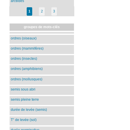
arctiidés
1
2
3
groupes de mots-clés
ordres (oiseaux)
ordres (mammifères)
ordres (insectes)
ordres (amphibiens)
ordres (mollusques)
semis sous abri
semis pleine terre
durée de levée (semis)
T° de levée (sol)