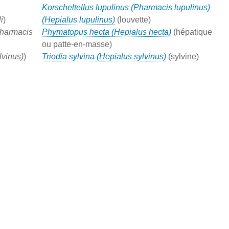
Korscheltellus lupulinus (Pharmacis lupulinus)
i
)
(Hepialus lupulinus)
(louvette)
Pharmacis
Phymatopus hecta (Hepialus hecta)
(hépatique
ou patte-en-masse)
lvinus)
)
Triodia sylvina (Hepialus sylvinus)
(sylvine)