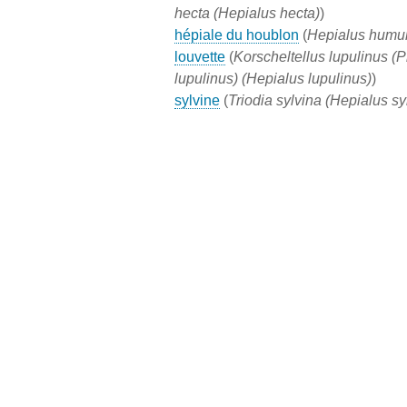
hecta (Hepialus hecta)
)
hépiale du houblon
(
Hepialus humul
louvette
(
Korscheltellus lupulinus (
lupulinus) (Hepialus lupulinus)
)
sylvine
(
Triodia sylvina (Hepialus sy