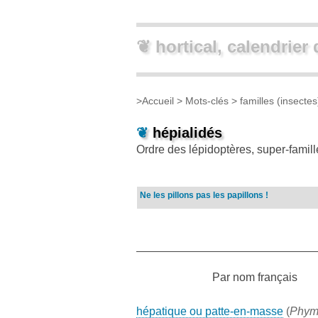
❦ hortical, calendrier 
>
Accueil
> Mots-clés >
familles (insectes
❦
hépialidés
Ordre des lépidoptères, super-famil
Ne les pillons pas les papillons !
Par nom français
hépatique ou patte-en-masse
(
Phym