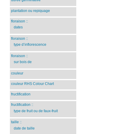
durée germinative
plantation ou repiquage
floraison
::
dates
floraison
::
type d’inflorescence
floraison
::
sur bois de
couleur
couleur RHS Colour Chart
fructification
fructification
::
type de fruit ou de faux-fruit
taille
::
date de taille