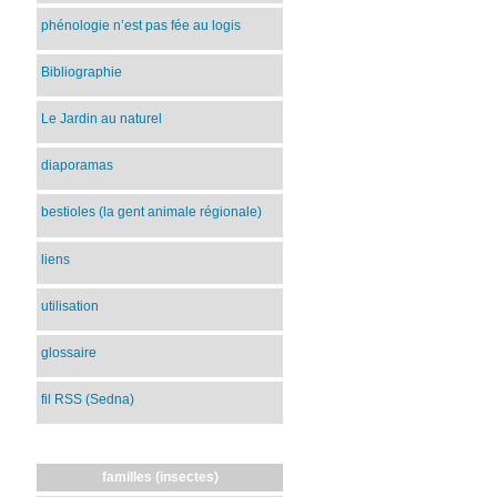
phénologie n’est pas fée au logis
Bibliographie
Le Jardin au naturel
diaporamas
bestioles (la gent animale régionale)
liens
utilisation
glossaire
fil RSS (Sedna)
familles (insectes)