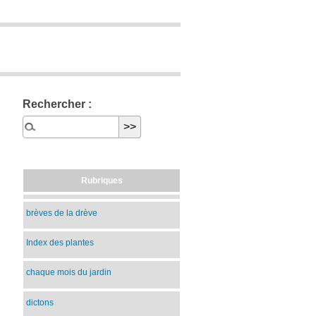
Rechercher :
Rubriques
brèves de la drève
Index des plantes
chaque mois du jardin
dictons