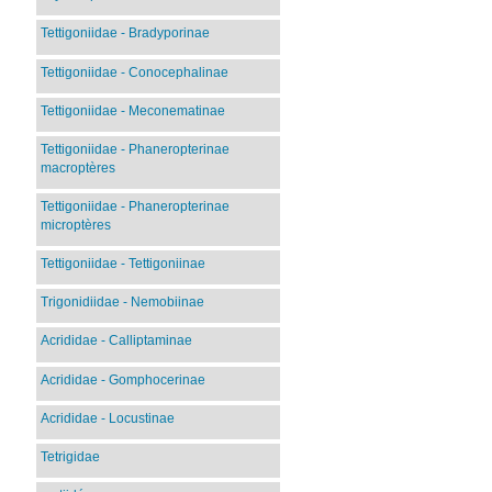
Tettigoniidae - Bradyporinae
Tettigoniidae - Conocephalinae
Tettigoniidae - Meconematinae
Tettigoniidae - Phaneropterinae
macroptères
Tettigoniidae - Phaneropterinae
microptères
Tettigoniidae - Tettigoniinae
Trigonidiidae - Nemobiinae
Acrididae - Calliptaminae
Acrididae - Gomphocerinae
Acrididae - Locustinae
Tetrigidae