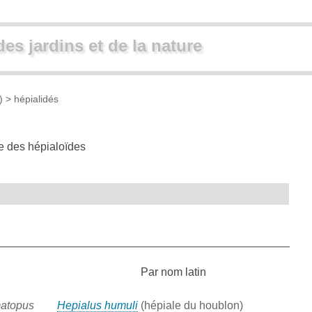
des jardins et de la nature
)
> hépialidés
le des hépialoïdes
Par nom latin
atopus
Hepialus humuli
(hépiale du houblon)