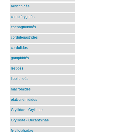
aeschnidés
caloptérygidés
coenagrionidés
cordulégastridés
cordulidés
gomphidés
lestidés
libellulidés
macromidés
platycnémididés
Gryllidae - Gryllinae
Gryllidae - Oecanthinae
Gryllotalpidae