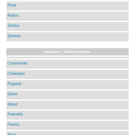
Rosa
Rubus
Sorbus
Spiraea
rosacées : d'autres genres
Cotoneaster
Crataegus
Fragaria
Geum
Malus
Potentilla
Prunus
Rosa