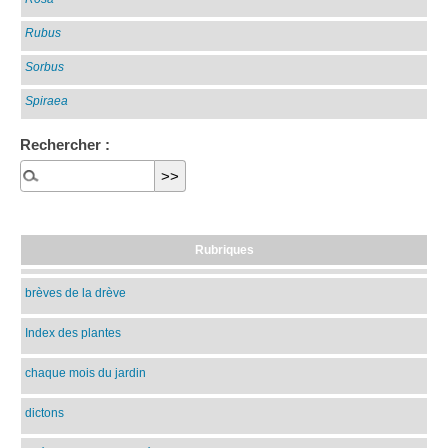
Rubus
Sorbus
Spiraea
Rechercher :
Rubriques
brèves de la drève
Index des plantes
chaque mois du jardin
dictons