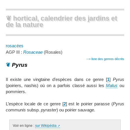
❦ hortical, calendrier des jardins et
de la nature
rosacées
AGP III :
Rosaceae
(Rosales)
--> liste des genres décrits
❦
Pyrus
Il existe une vingtaine d’espèces dans ce genre
[
1
]
Pyrus
(poiriers, nashis) où on a parfois classé aussi les
Malus
ou
pommiers.
L’espèce locale de ce genre
[
2
]
est le poirier parasse (
Pyrus
communis
subsp.
pyraster
) ou poirier sauvage.
Voir en ligne :
sur Wikipédia