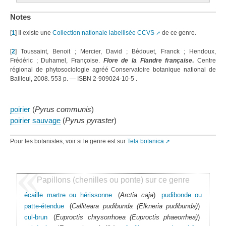
Notes
[
1
]
Il existe une
Collection nationale labellisée CCVS
de ce genre.
[
2
]
Toussaint, Benoit ; Mercier, David ; Bédouet, Franck ; Hendoux,
Frédéric ; Duhamel, Françoise.
Flore de la Flandre française
.
Centre
régional de phytosociologie agréé Conservatoire botanique national de
Bailleul, 2008. 553 p. — ISBN 2-909024-10-5
.
poirier
(
Pyrus communis
)
poirier sauvage
(
Pyrus pyraster
)
Pour les botanistes, voir si le genre est sur
Tela botanica
Papillons (chenilles ou ponte) sur ce genre
écaille martre ou hérissonne
(
Arctia caja
)
pudibonde ou
patte-étendue
(
Calliteara pudibunda (Elkneria pudibunda)
)
cul-brun
(
Euproctis chrysorrhoea (Euproctis phaeorrhea)
)