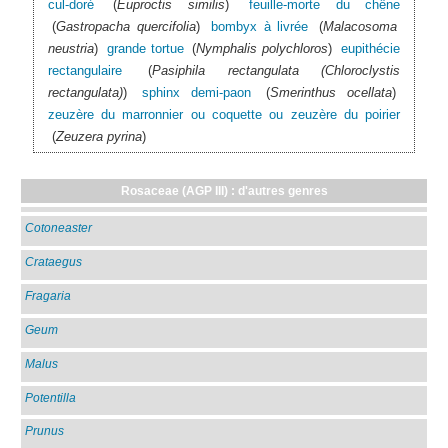
cul-doré
(
Euproctis similis
)
feuille-morte du chêne
(
Gastropacha quercifolia
)
bombyx à livrée
(
Malacosoma
neustria
)
grande tortue
(
Nymphalis polychloros
)
eupithécie
rectangulaire
(
Pasiphila rectangulata (Chloroclystis
rectangulata)
)
sphinx demi-paon
(
Smerinthus ocellata
)
zeuzère du marronnier ou coquette ou zeuzère du poirier
(
Zeuzera pyrina
)
Rosaceae (AGP III) : d'autres genres
Cotoneaster
Crataegus
Fragaria
Geum
Malus
Potentilla
Prunus