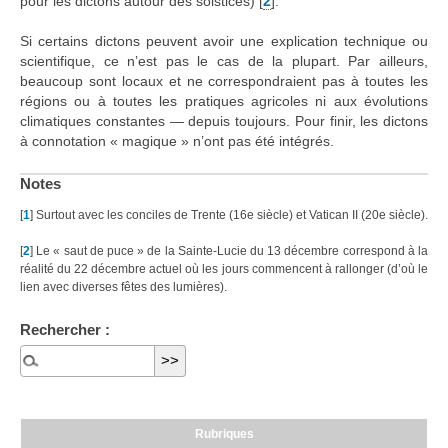
pour les dictons autour des solstices)
[
2
]
.
Si certains dictons peuvent avoir une explication technique ou
scientifique, ce n’est pas le cas de la plupart. Par ailleurs,
beaucoup sont locaux et ne correspondraient pas à toutes les
régions ou à toutes les pratiques agricoles ni aux évolutions
climatiques constantes — depuis toujours. Pour finir, les dictons
à connotation « magique » n’ont pas été intégrés.
Notes
[
1
]
Surtout avec les conciles de Trente (16e siècle) et Vatican II (20e siècle).
[
2
]
Le « saut de puce » de la Sainte-Lucie du 13 décembre correspond à la
réalité du 22 décembre actuel où les jours commencent à rallonger (d’où le
lien avec diverses fêtes des lumières).
Rechercher :
Rubriques