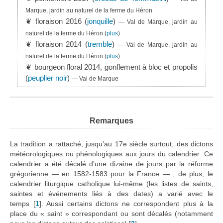
Marque, jardin au naturel de la ferme du Héron
❦ floraison 2016 (
jonquille
)
— Val de Marque, jardin au
naturel de la ferme du Héron
(
plus
)
❦ floraison 2014 (
tremble
)
— Val de Marque, jardin au
naturel de la ferme du Héron
(
plus
)
❦ bourgeon floral 2014, gonflement à bloc et propolis
(
peuplier noir
)
— Val de Marque
Remarques
La tradition a rattaché, jusqu’au 17e siècle surtout, des dictons
météorologiques ou phénologiques aux jours du calendrier. Ce
calendrier a été décalé d’une dizaine de jours par la réforme
grégorienne — en 1582-1583 pour la France — ; de plus, le
calendrier liturgique catholique lui-même (les listes de saints,
saintes et événements liés à des dates) a varié avec le
temps
[
1
]
. Aussi certains dictons ne correspondent plus à la
place du « saint » correspondant ou sont décalés (notamment