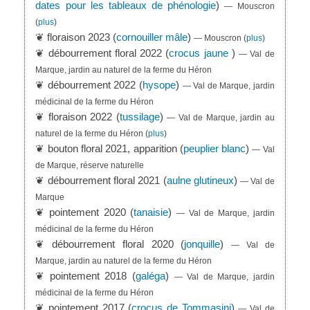
dates pour les tableaux de phénologie
)
— Mouscron
(
plus
)
❦ floraison 2023 (
cornouiller mâle
)
— Mouscron
(
plus
)
❦ débourrement floral 2022 (
crocus jaune
)
— Val de
Marque, jardin au naturel de la ferme du Héron
❦ débourrement 2022 (
hysope
)
— Val de Marque, jardin
médicinal de la ferme du Héron
❦ floraison 2022 (
tussilage
)
— Val de Marque, jardin au
naturel de la ferme du Héron
(
plus
)
❦ bouton floral 2021, apparition (
peuplier blanc
)
— Val
de Marque, réserve naturelle
❦ débourrement floral 2021 (
aulne glutineux
)
— Val de
Marque
❦ pointement 2020 (
tanaisie
)
— Val de Marque, jardin
médicinal de la ferme du Héron
❦ débourrement floral 2020 (
jonquille
)
— Val de
Marque, jardin au naturel de la ferme du Héron
❦ pointement 2018 (
galéga
)
— Val de Marque, jardin
médicinal de la ferme du Héron
❦ pointement 2017 (
crocus de Tommasini
)
— Val de