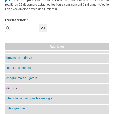
[
2
]
Le « saut de puce » de la Sainte-Lucie du 13 décembre correspond à la
réalité du 22 décembre actuel où les jours commencent à rallonger (d’où le
lien avec diverses fêtes des lumières).
Rechercher :
Rubriques
brèves de la drève
Index des plantes
chaque mois du jardin
dictons
phénologie n’est pas fée au logis
Bibliographie