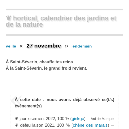
❦ hortical, calendrier des jardins et
de la nature
27 novembre
veille
lendemain
À Saint-Séverin, chauffe tes reins.
À la Saint-Séverin, le grand froid revient.
À cette date : nous avons déjà observé ce(t/s)
événement(s)
❦ jaunissement 2022, 100 % (
ginkgo
)
— Val de Marque
❦ défeuillaison 2021, 100 % (
chêne des marais
)
—