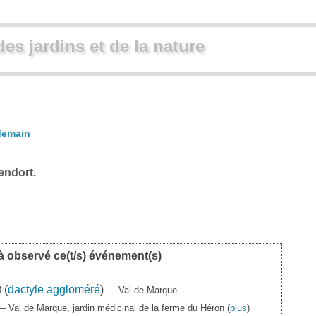
des jardins et de la nature
demain
endort.
à observé ce(t/s) événement(s)
 (
dactyle aggloméré
)
— Val de Marque
— Val de Marque, jardin médicinal de la ferme du Héron
(
plus
)