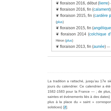
❦ floraison 2016, début (
lierre
)
❦ floraison 2016, fin (
calament
❦ floraison 2015, fin (
cardère p
(
plus
)
❦ floraison 2015, fin (
angélique
❦ floraison 2014 (
colchique d
Héron
(
plus
)
❦ floraison 2013, fin (
aunée
)
— 
La tradition a rattaché, jusqu’au 17e 
jours du calendrier. Ce calendrier a é
1582-1583 pour la France — ; de plus, le
saintes et événements liés à des dates)
plus à la place du « saint » corresp
solstices)
[
2
]
.