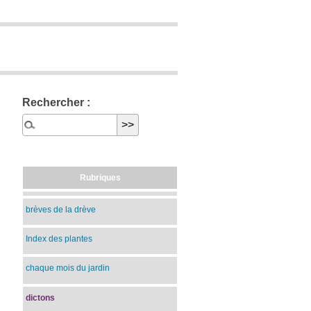
Rechercher :
Rubriques
brèves de la drève
Index des plantes
chaque mois du jardin
dictons