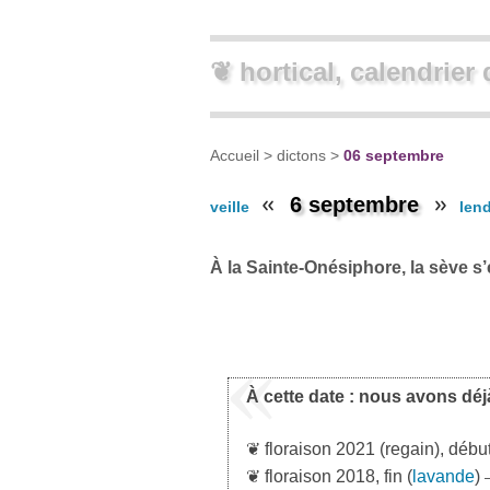
❦ hortical, calendrier 
Accueil
>
dictons
>
06 septembre
6 septembre
veille
len
À la Sainte-Onésiphore, la sève s’
À cette date : nous avons déj
❦ floraison 2021 (regain), début
❦ floraison 2018, fin (
lavande
)