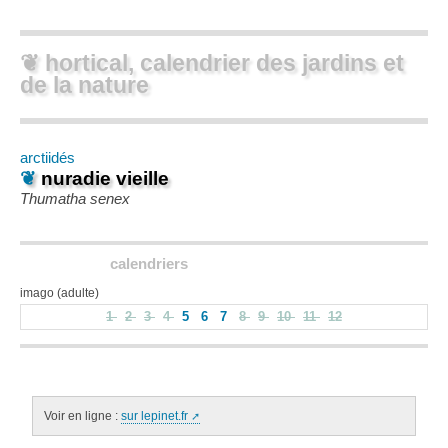
❦ hortical, calendrier des jardins et
de la nature
arctiidés
❦
nuradie vieille
Thumatha senex
calendriers
imago (adulte)
1
2
3
4
5
6
7
8
9
10
11
12
Voir en ligne :
sur lepinet.fr