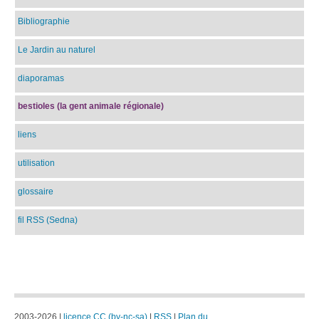
Bibliographie
Le Jardin au naturel
diaporamas
bestioles (la gent animale régionale)
liens
utilisation
glossaire
fil RSS (Sedna)
2003-2026 |
licence CC (by-nc-sa)
|
RSS
|
Plan du