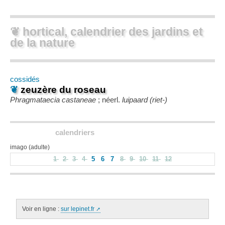
❦ hortical, calendrier des jardins et
de la nature
cossidés
❦
zeuzère du roseau
Phragmataecia castaneae
; néerl.
luipaard (riet-)
calendriers
imago (adulte)
1
2
3
4
5
6
7
8
9
10
11
12
Voir en ligne :
sur lepinet.fr