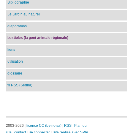
Bibliographie
Le Jardin au naturel
diaporamas
bestioles (la gent animale régionale)
liens
utilisation
glossaire
fil RSS (Sedna)
2003-2026 |
licence CC (by-nc-sa)
|
RSS
|
Plan du
site
|
contact
|
Se connecter
|
Site réalisé avec SPIP