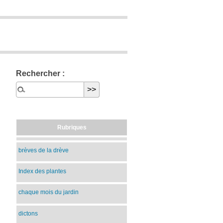
Rechercher :
Rubriques
brèves de la drève
Index des plantes
chaque mois du jardin
dictons