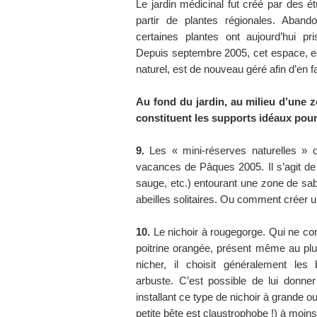
Le jardin médicinal fut créé par des 
partir de plantes régionales. Aband
certaines plantes ont aujourd’hui pr
Depuis septembre 2005, cet espace, en
naturel, est de nouveau géré afin d’en
Au fond du jardin, au milieu d’une z
constituent les supports idéaux pour 
9.
Les « mini-réserves naturelles » o
vacances de Pâques 2005. Il s’agit de 
sauge, etc.) entourant une zone de sab
abeilles solitaires. Ou comment créer
10.
Le nichoir à rougegorge. Qui ne con
poitrine orangée, présent même au plus
nicher, il choisit généralement le
arbuste. C’est possible de lui donn
installant ce type de nichoir à grande ou
petite bête est claustrophobe !) à moin