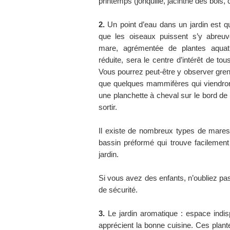
printemps (jonquille, jacinthe des bois,
2.
Un point d’eau dans un jardin est qu
que les oiseaux puissent s’y abreuv
mare, agrémentée de plantes aquat
réduite, sera le centre d’intérêt de to
Vous pourrez peut-être y observer grenoui
que quelques mammifères qui viendront
une planchette à cheval sur le bord de
sortir.
Il existe de nombreux types de mares
bassin préformé qui trouve facilement
jardin.
Si vous avez des enfants, n’oubliez pas
de sécurité.
3.
Le jardin aromatique : espace indi
apprécient la bonne cuisine. Ces plan