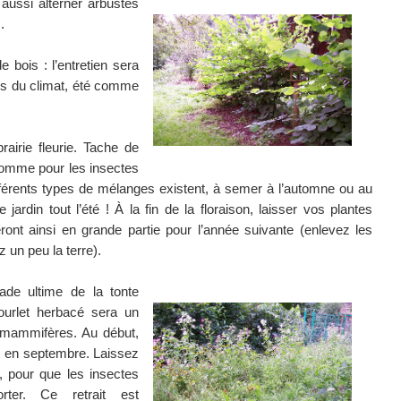
 aussi alterner arbustes
.
 bois : l’entretien sera
és du climat, été comme
airie fleurie. Tache de
 comme pour les insectes
Différents types de mélanges existent, à semer à l’automne ou au
e jardin tout l’été ! À la fin de la floraison, laisser vos plantes
ont ainsi en grande partie pour l’année suivante (enlevez les
 un peu la terre).
ade ultime de la tonte
 ourlet herbacé sera un
s mammifères. Au début,
 et en septembre. Laissez
, pour que les insectes
orter. Ce retrait est