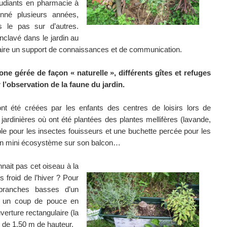
étudiants en pharmacie à
onné plusieurs années,
is le pas sur d’autres.
clavé dans le jardin au
 faire un support de connaissances et de communication.
one gérée de façon « naturelle », différents gîtes et refuges
l’observation de la faune du jardin.
nt été créées par les enfants des centres de loisirs lors de
jardinières où ont été plantées des plantes mellifères (lavande,
le pour les insectes fouisseurs et une buchette percée pour les
 un mini écosystème sur son balcon…
nait pas cet oiseau à la
 froid de l’hiver ? Pour
s branches basses d’un
er un coup de pouce en
verture rectangulaire (la
s de 1,50 m de hauteur.