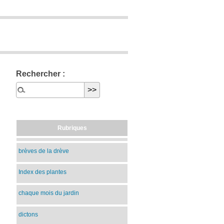
Rechercher :
Rubriques
brèves de la drève
Index des plantes
chaque mois du jardin
dictons