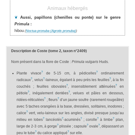
Animaux hébergés
❦
Aussi, papillons (chenilles ou ponte) sur le genre
Primula
:
hibou
(
Noctua pronuba (Agrotis pronuba)
)
Description de Coste (tome 2, taxon n°2409)
Nom présent dans la flore de Coste :
Primula vulgaris
Huds.
?
?
Plante vivace
de 5-15 cm, à pédicelles
ordinairement
?
?
?
radicaux
, velus
-laineux, égalant à peu près les feuilles
, à la fin
?
?
couchés ; feuilles obovales
, insensiblement atténuées
en
?
?
pétiole
, inégalement dentées
, velues et pâles en dessous,
?
?
ridées-réticulées
; fleurs
d’un jaune soufre (rarement rougeâtre)
avec 5 taches orangées à la base, dressées, solitaires, inodores ;
?
calice
vert, velu-laineux sur les angles, divisé presque jusqu’au
?
?
?
?
?
milieu en lobes
lancéolés
-acuminés
; corolle
à limbe
plan,
?
?
?
large de 2-3 cm, à gorge
plissée ; capsule
ovale
, dépassant un
?
?
peu le tube
du calice appliqué
sur elle.