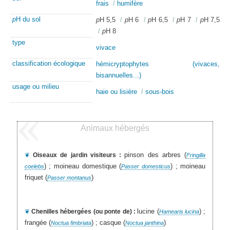
frais
/
humifère
p
H du sol
p
H 5,5
/
p
H 6
/
p
H 6,5
/
p
H 7
/
p
H 7,5
/
p
H 8
type
vivace
classification écologique
hémicryptophytes (vivaces,
bisannuelles...)
usage ou milieu
haie ou lisière
/
sous-bois
Animaux hébergés
pinson des arbres (
❦
Oiseaux de jardin visiteurs :
Fringilla
) ; moineau domestique (
) ; moineau
coelebs
Passer domesticus
friquet (
)
Passer montanus
lucine (
) ;
❦
Chenilles hébergées (ou ponte de) :
Hamearis lucina
frangée (
) ; casque (
)
Noctua fimbriata
Noctua janthina