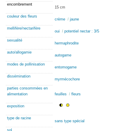
encombrement
15 cm
couleur des fleurs
crème
/
jaune
mellifère/nectarifère
oui
/
potentiel nectar : 3/5
sexualité
hermaphrodite
auto/allogamie
autogame
modes de pollinisation
entomogame
dissémination
myrmécochore
parties consommées en
alimentation
feuilles
/
fleurs
exposition
type de racine
sans type spécial
sol