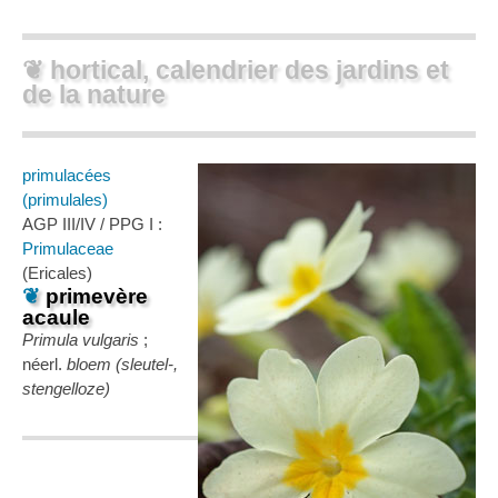
❦ hortical, calendrier des jardins et
de la nature
primulacées
(primulales)
AGP III/IV / PPG I :
Primulaceae
(Ericales)
❦
primevère
acaule
Primula vulgaris
;
néerl.
bloem (sleutel-,
stengelloze)