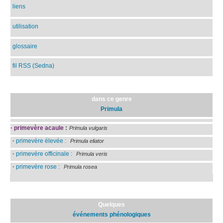
liens
utilisation
glossaire
fil RSS (Sedna)
dans ce genre
Primula
·
primevère acaule :
Primula vulgaris
·
primevère élevée :
Primula eliator
·
primevère officinale :
Primula veris
·
primevère rose :
Primula rosea
Quelques
événements phénologiques