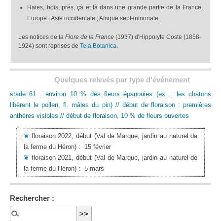
Haies, bois, prés, çà et là dans une grande partie de la France.
Europe ; Asie occidentale ; Afrique septentrionale.
Les notices de la
Flore de la France
(1937) d'Hippolyte Coste (1858-
1924) sont reprises de
Tela Botanica
.
Quelques relevés par type d'événement
stade 61 : environ 10 % des fleurs épanouies (ex. : les chatons
libèrent le pollen, fl. mâles du pin) // début de floraison : premières
anthères visibles // début de floraison, 10 % de fleurs ouvertes
❦
floraison 2022, début
(Val de Marque, jardin au naturel de
la ferme du Héron)
:
15 février
❦
floraison 2021, début
(Val de Marque, jardin au naturel de
la ferme du Héron)
:
5 mars
Rechercher :