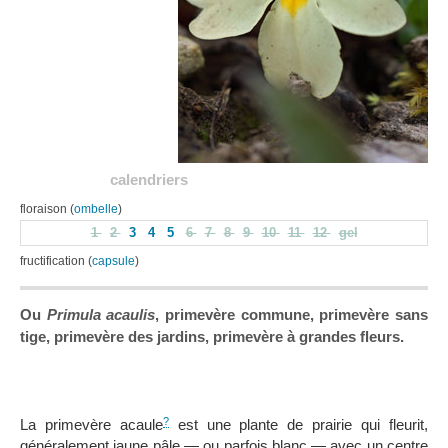
calendriers
floraison (
ombelle
)
1
2
3
4
5
6
7
8
9
10
11
12
gel
fructification (
capsule
)
Ou
Primula acaulis
, primevère commune, primevère sans
tige, primevère des jardins, primevère à grandes fleurs.
?
La primevère acaule
est une plante de prairie qui fleurit,
généralement jaune pâle — ou parfois blanc — avec un centre