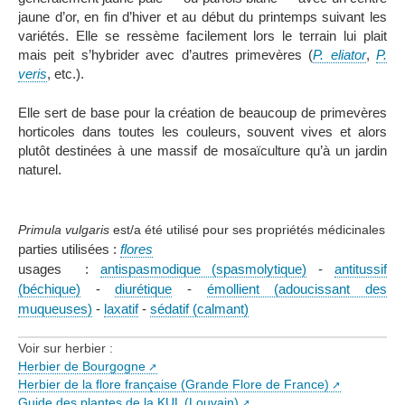
jaune d’or, en fin d’hiver et au début du printemps suivant les
variétés. Elle se ressème facilement lors le terrain lui plait
mais peit s’hybrider avec d’autres primevères (
P. eliator
,
P.
veris
, etc.).
Elle sert de base pour la création de beaucoup de primevères
horticoles dans toutes les couleurs, souvent vives et alors
plutôt destinées à une massif de mosaïculture qu’à un jardin
naturel.
Primula vulgaris
est/a été utilisé pour ses propriétés médicinales
parties utilisées :
flores
usages :
antispasmodique (spasmolytique)
-
antitussif
(béchique)
-
diurétique
-
émollient (adoucissant des
muqueuses)
-
laxatif
-
sédatif (calmant)
Voir sur herbier :
Herbier de Bourgogne
Herbier de la flore française (Grande Flore de France)
Guide des plantes de la KUL (Louvain)