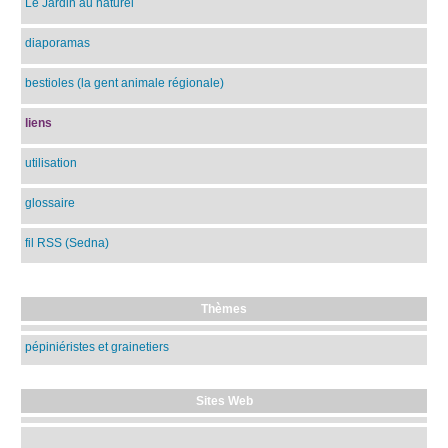
Le Jardin au naturel
diaporamas
bestioles (la gent animale régionale)
liens
utilisation
glossaire
fil RSS (Sedna)
Thèmes
pépiniéristes et grainetiers
Sites Web