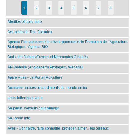
1
2
3
4
5
6
7
8
Abeilles et apiculture
Actualités de Tela Botanica
Agence Française pour le développement et la Promotion de l’Agriculture
Biologique - Agence BIO
Amis des Jardins Ouverts et Néanmoins Clôturés
AP-Website (Angiosperm Phylogeny Website)
Apiservices - Le Portail Apiculture
Aromates, épices et condiments du monde entier
associationpeauverte
Au jardin, conseils en jardinage
Au Jardin.info
Aves - Connaître, faire connaître, protéger, aimer... les oiseaux