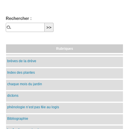
Rechercher :
Rubriques
brèves de la drève
Index des plantes
chaque mois du jardin
dictons
phénologie n’est pas fée au logis
Bibliographie