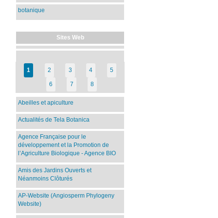
botanique
Sites Web
1
2
3
4
5
6
7
8
Abeilles et apiculture
Actualités de Tela Botanica
Agence Française pour le
développement et la Promotion de
l’Agriculture Biologique - Agence BIO
Amis des Jardins Ouverts et
Néanmoins Clôturés
AP-Website (Angiosperm Phylogeny
Website)