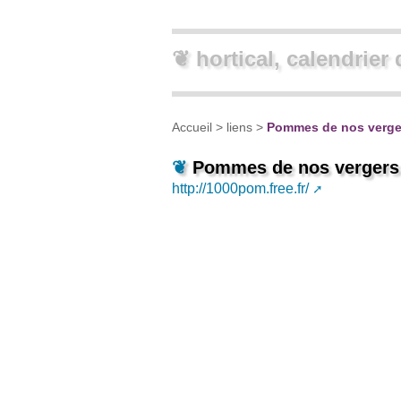
❦ hortical, calendrier 
Accueil
>
liens
>
Pommes de nos verge
❦
Pommes de nos vergers
http://1000pom.free.fr/