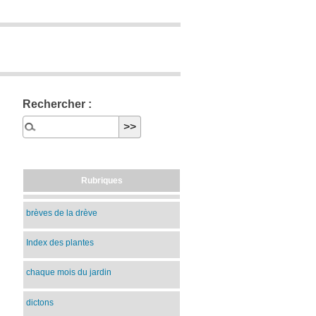
Rechercher :
Rubriques
brèves de la drève
Index des plantes
chaque mois du jardin
dictons