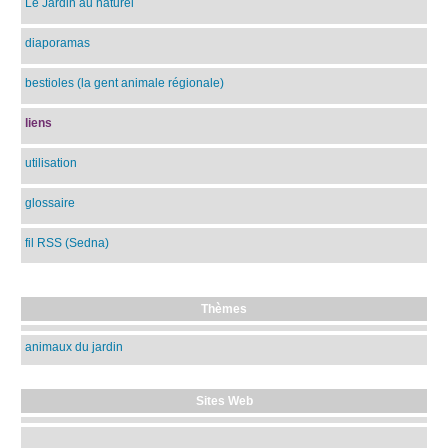
Le Jardin au naturel
diaporamas
bestioles (la gent animale régionale)
liens
utilisation
glossaire
fil RSS (Sedna)
Thèmes
animaux du jardin
Sites Web