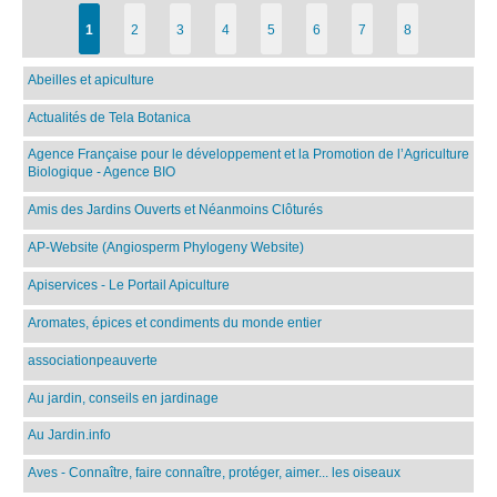
1
2
3
4
5
6
7
8
Abeilles et apiculture
Actualités de Tela Botanica
Agence Française pour le développement et la Promotion de l’Agriculture
Biologique - Agence BIO
Amis des Jardins Ouverts et Néanmoins Clôturés
AP-Website (Angiosperm Phylogeny Website)
Apiservices - Le Portail Apiculture
Aromates, épices et condiments du monde entier
associationpeauverte
Au jardin, conseils en jardinage
Au Jardin.info
Aves - Connaître, faire connaître, protéger, aimer... les oiseaux