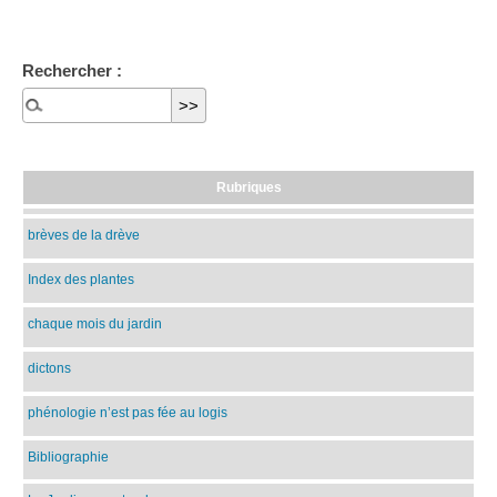
Rechercher :
Rubriques
brèves de la drève
Index des plantes
chaque mois du jardin
dictons
phénologie n’est pas fée au logis
Bibliographie