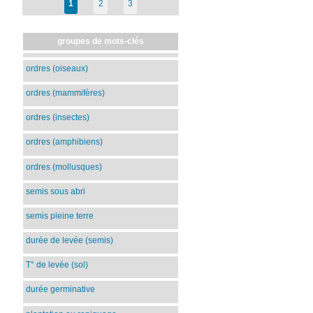
1
2
3
groupes de mots-clés
ordres (oiseaux)
ordres (mammifères)
ordres (insectes)
ordres (amphibiens)
ordres (mollusques)
semis sous abri
semis pleine terre
durée de levée (semis)
T° de levée (sol)
durée germinative