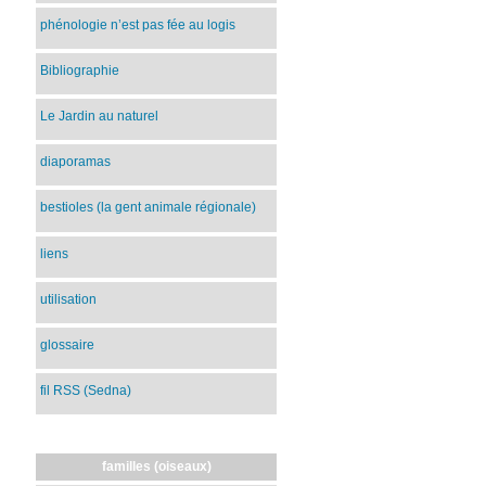
phénologie n’est pas fée au logis
Bibliographie
Le Jardin au naturel
diaporamas
bestioles (la gent animale régionale)
liens
utilisation
glossaire
fil RSS (Sedna)
familles (oiseaux)