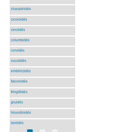
charadriidés
ciconiidés
cinclidés
columbidés
corvidés
cuculidés
embérizidés
falconidés
fringillidés
gruidés
hirundinidés
laniidés