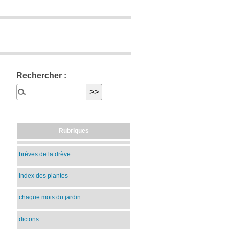
Rechercher :
Rubriques
brèves de la drève
Index des plantes
chaque mois du jardin
dictons