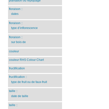
plantation ou repiquage
floraison
::
dates
floraison
::
type d’inflorescence
floraison
::
sur bois de
couleur
couleur RHS Colour Chart
fructification
fructification
::
type de fruit ou de faux-fruit
taille
::
date de taille
taille
::