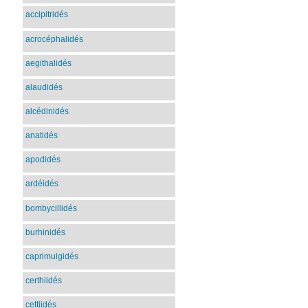
accipitridés
acrocéphalidés
aegithalidés
alaudidés
alcédinidés
anatidés
apodidés
ardéidés
bombycillidés
burhinidés
caprimulgidés
certhiidés
cettiidés