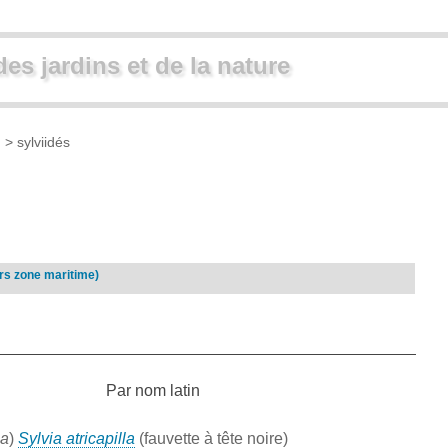
des jardins et de la nature
)
> sylviidés
rs zone maritime)
Par nom latin
la
)
Sylvia atricapilla
(fauvette à tête noire)