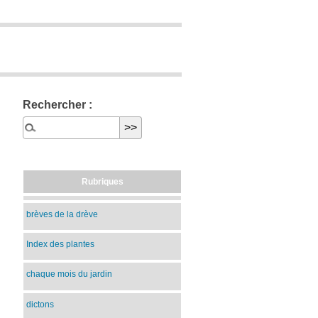
Rechercher :
Rubriques
brèves de la drève
Index des plantes
chaque mois du jardin
dictons