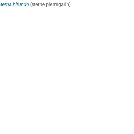
terna hirundo
(sterne pierregarin)