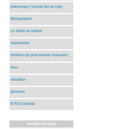
phénologie n’est pas fée au logis
Bibliographie
Le Jardin au naturel
diaporamas
bestioles (la gent animale régionale)
liens
utilisation
glossaire
fil RSS (Sedna)
familles (oiseaux)