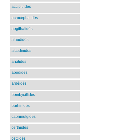
accipitridés
acrocéphalidés
aegithalidés
alaudidés
alcédinidés
anatidés
apodidés
ardéidés
bombycillidés
burhinidés
caprimulgidés
certhiidés
cettiidés