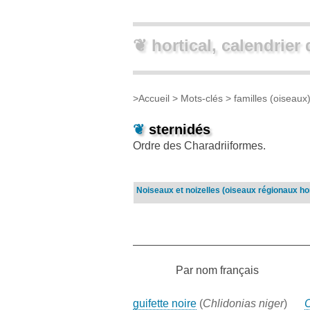
❦ hortical, calendrier 
>
Accueil
> Mots-clés >
familles (oiseaux
❦
sternidés
Ordre des Charadriiformes.
Noiseaux et noizelles (oiseaux régionaux ho
Par nom français
guifette noire
(
Chlidonias niger
)
C