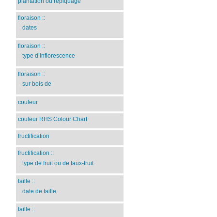
plantation ou repiquage
floraison
::
dates
floraison
::
type d’inflorescence
floraison
::
sur bois de
couleur
couleur RHS Colour Chart
fructification
fructification
::
type de fruit ou de faux-fruit
taille
::
date de taille
taille
::