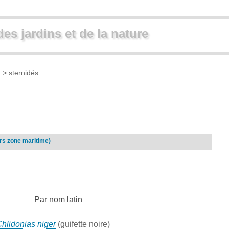
des jardins et de la nature
)
> sternidés
rs zone maritime)
Par nom latin
hlidonias niger
(guifette noire)