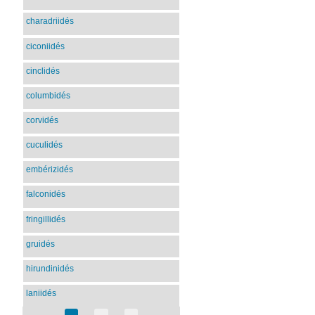
charadriidés
ciconiidés
cinclidés
columbidés
corvidés
cuculidés
embérizidés
falconidés
fringillidés
gruidés
hirundinidés
laniidés