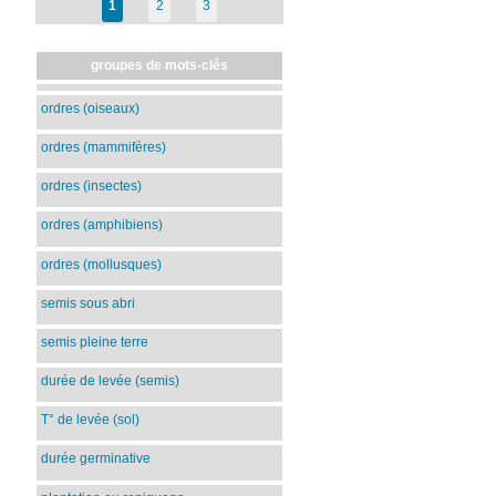
1
2
3
groupes de mots-clés
ordres (oiseaux)
ordres (mammifères)
ordres (insectes)
ordres (amphibiens)
ordres (mollusques)
semis sous abri
semis pleine terre
durée de levée (semis)
T° de levée (sol)
durée germinative