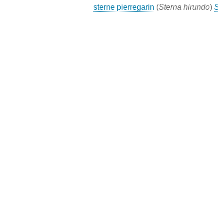
sterne pierregarin
(
Sterna hirundo
)
S