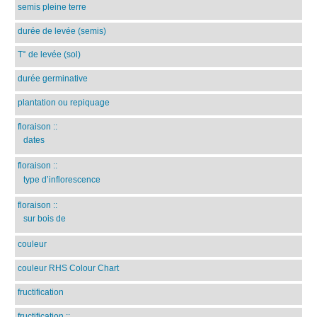
semis pleine terre
durée de levée (semis)
T° de levée (sol)
durée germinative
plantation ou repiquage
floraison
::
dates
floraison
::
type d’inflorescence
floraison
::
sur bois de
couleur
couleur RHS Colour Chart
fructification
fructification
::