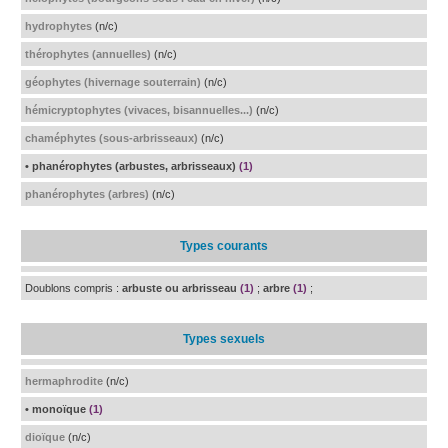
hydrophytes
(n/c)
thérophytes (annuelles)
(n/c)
géophytes (hivernage souterrain)
(n/c)
hémicryptophytes (vivaces, bisannuelles...)
(n/c)
chaméphytes (sous-arbrisseaux)
(n/c)
• phanérophytes (arbustes, arbrisseaux)
(1)
phanérophytes (arbres)
(n/c)
Types courants
Doublons compris :
arbuste ou arbrisseau
(1)
;
arbre
(1)
;
Types sexuels
hermaphrodite
(n/c)
• monoïque
(1)
dioïque
(n/c)