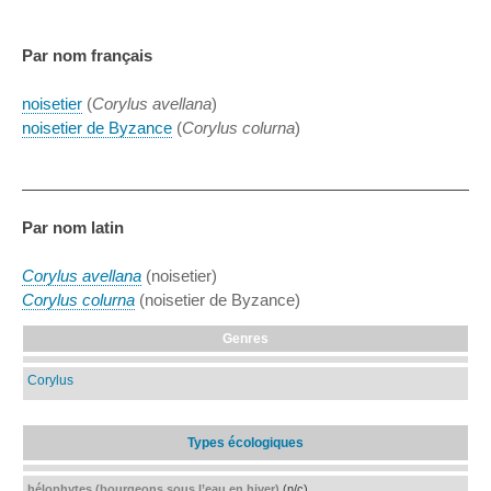
Par nom français
noisetier
(
Corylus avellana
)
noisetier de Byzance
(
Corylus colurna
)
Par nom latin
Corylus avellana
(noisetier)
Corylus colurna
(noisetier de Byzance)
Genres
Corylus
Types écologiques
hélophytes (bourgeons sous l’eau en hiver)
(n/c)