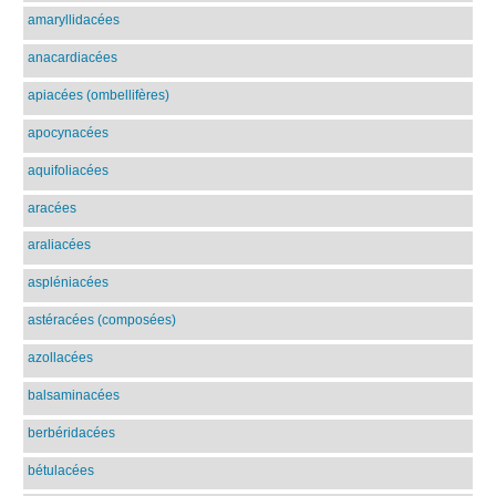
amaryllidacées
anacardiacées
apiacées (ombellifères)
apocynacées
aquifoliacées
aracées
araliacées
aspléniacées
astéracées (composées)
azollacées
balsaminacées
berbéridacées
bétulacées