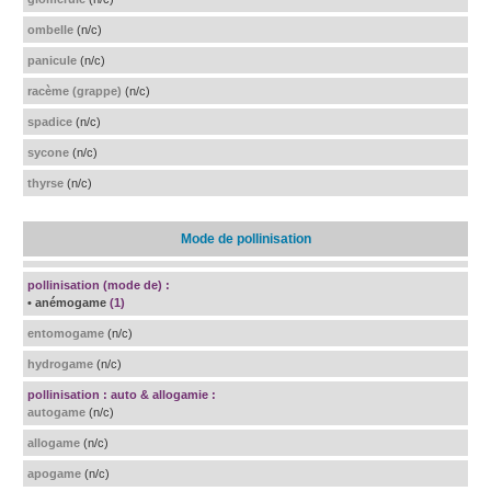
ombelle
(n/c)
panicule
(n/c)
racème (grappe)
(n/c)
spadice
(n/c)
sycone
(n/c)
thyrse
(n/c)
Mode de pollinisation
pollinisation (mode de) :
• anémogame
(1)
entomogame
(n/c)
hydrogame
(n/c)
pollinisation : auto & allogamie :
autogame
(n/c)
allogame
(n/c)
apogame
(n/c)