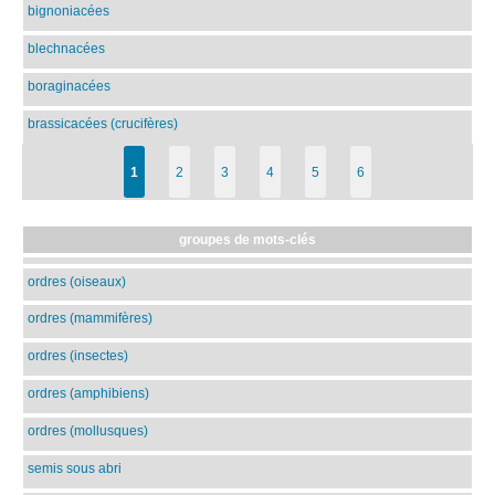
bignoniacées
blechnacées
boraginacées
brassicacées (crucifères)
1
2
3
4
5
6
groupes de mots-clés
ordres (oiseaux)
ordres (mammifères)
ordres (insectes)
ordres (amphibiens)
ordres (mollusques)
semis sous abri