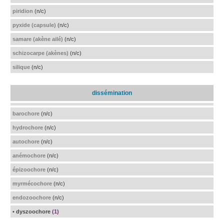
piridion
(n/c)
pyxide (capsule)
(n/c)
samare (akène ailé)
(n/c)
schizocarpe (akènes)
(n/c)
silique
(n/c)
dissémination
barochore
(n/c)
hydrochore
(n/c)
autochore
(n/c)
anémochore
(n/c)
épizoochore
(n/c)
myrmécochore
(n/c)
endozoochore
(n/c)
• dyszoochore
(1)