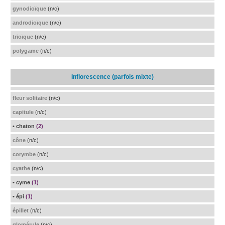
gynodioïque
(n/c)
androdioïque
(n/c)
trioïque
(n/c)
polygame
(n/c)
Inflorescence (parfois mixte)
fleur solitaire
(n/c)
capitule
(n/c)
• chaton
(2)
cône
(n/c)
corymbe
(n/c)
cyathe
(n/c)
• cyme
(1)
• épi
(1)
épillet
(n/c)
glomérule
(n/c)