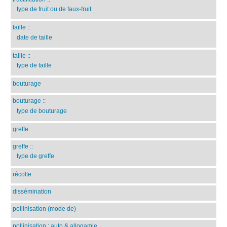
type de fruit ou de faux-fruit
taille
::
date de taille
taille
::
type de taille
bouturage
bouturage
::
type de bouturage
greffe
greffe
::
type de greffe
récolte
dissémination
pollinisation (mode de)
pollinisation : auto & allogamie