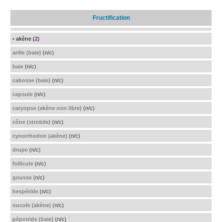
Fructification
• akène
(2)
arille (baie)
(n/c)
baie
(n/c)
cabosse (baie)
(n/c)
capsule
(n/c)
caryopse (akène non libre)
(n/c)
cône (strobile)
(n/c)
cynorrhodon (akène)
(n/c)
drupe
(n/c)
follicule
(n/c)
gousse
(n/c)
hespéride
(n/c)
nucule (akène)
(n/c)
péponide (baie)
(n/c)