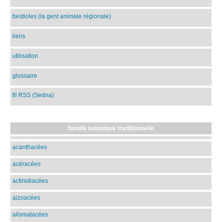
bestioles (la gent animale régionale)
liens
utilisation
glossaire
fil RSS (Sedna)
famille botanique traditionnelle
acanthacées
acéracées
actinidiacées
aizoacées
alismatacées